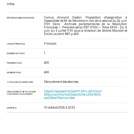
Infos
Camus Armand Gaston. Proposition d'assignation à
RÉFÉRENCE BIBLIOGRAPHIQUE
l'assemblée de M. de Montmorin, lors de la séance du 24 juin
1791. Dans : Archives parlementaires de la Révolution
Française — Première série (1787-1799) — Tome XXVII - Du 6
juin au 5 juillet 1791
, sous la direction de Jérôme Mavidal et
Emile Laurent. 1887. p. 486.
Français
LANGUE PRINCIPALE
1
NOMBRE DE PAGES
486
PREMIÈRE PAGE
486
DERNIÈRE PAGE
Déroulement des séances
TYPOLOGIE DOCUMENTAIRE
https://iiif.persee.fr/b0e2cf11-597c-427d-8ac7-
URI DU MANIFEST IIIF DU VOLUME
CONTENANT LE DOCUMENT
68bcc0acf13b/1b623e4b-839e-4959-8835-
ea232fea178e/manifest
10 octobre 2024 à 23:33
MODIFIÉ LE