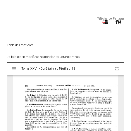
Télécharger
Partager
Table des matières
La table des matières ne contient aucune entrée.
V
Tome XXVII - Du 6 juin au 5 juillet 1791
i
s
u
a
l
i
s
e
u
r
M