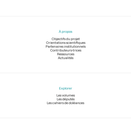
Menu
du
pied
À propos
de
page
Objectifs du projet
Orientations scientifiques
Partenaires institutionnels
Contributeurs-trices
Ressources
Actualités
Explorer
Les volumes
Les députés
Les cahiers de doléances