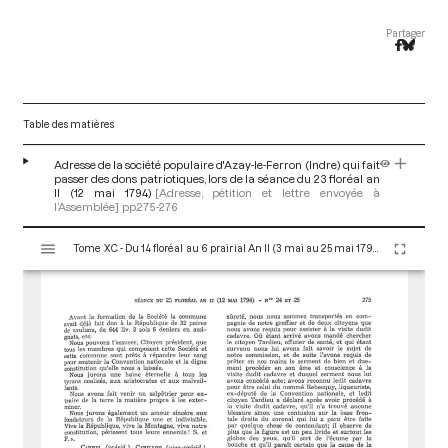
Partager
Table des matières
Adresse de la société populaire d'Azay-le-Ferron (Indre) qui fait
passer des dons patriotiques, lors de la séance du 23 floréal an
II (12 mai 1794)
[Adresse, pétition et lettre envoyée à
l’Assemblée]
pp.275-276
V
Tome XC - Du 14 floréal au 6 prairial An II (3 mai au 25 mai 1794)
i
s
u
a
l
i
s
e
u
r
M