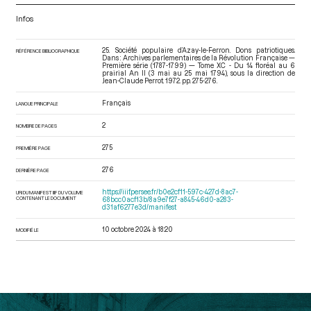
Infos
25. Société populaire d’Azay-le-Ferron. Dons patriotiques.
RÉFÉRENCE BIBLIOGRAPHIQUE
Dans : Archives parlementaires de la Révolution Française —
Première série (1787-1799) — Tome XC - Du 14 floréal au 6
prairial An II (3 mai au 25 mai 1794)
, sous la direction de
Jean-Claude Perrot. 1972. pp. 275-276.
Français
LANGUE PRINCIPALE
2
NOMBRE DE PAGES
275
PREMIÈRE PAGE
276
DERNIÈRE PAGE
https://iiif.persee.fr/b0e2cf11-597c-427d-8ac7-
URI DU MANIFEST IIIF DU VOLUME
CONTENANT LE DOCUMENT
68bcc0acf13b/8a9e7f27-a845-46d0-a283-
d31af6277e3d/manifest
10 octobre 2024 à 18:20
MODIFIÉ LE