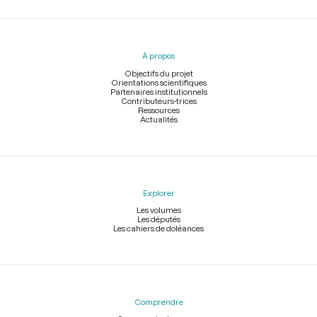
Menu
du
pied
À propos
de
page
Objectifs du projet
Orientations scientifiques
Partenaires institutionnels
Contributeurs-trices
Ressources
Actualités
Explorer
Les volumes
Les députés
Les cahiers de doléances
Comprendre