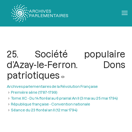
ARCHIVES
PARLEMENTAIRES
Fil
d'Ariane
25. Société populaire
d’Azay-le-Ferron. Dons
patriotiques
Archives parlementaires de la Révolution Française
Première série (1787-1799)
Tome XC - Du 14 floréal au 6 prairial An II (3 mai au 25 mai 1794)
République française - Convention nationale
Séance du 23 floréal an II (12 mai 1794)