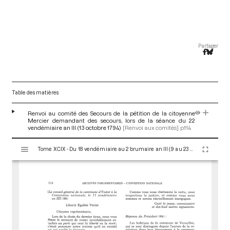
Partager
Table des matières
Renvoi au comité des Secours de la pétition de la citoyenne
Mercier demandant des secours, lors de la séance du 22
vendémiaire an III (13 octobre 1794)
[Renvoi aux comités]
p.114
V
Tome XCIX - Du 18 vendémiaire au 2 brumaire an III (9 au 23 octobre 1794)
i
s
u
a
l
i
s
e