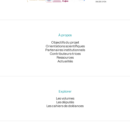
Menu
du
pied
À propos
de
page
Objectifs du projet
Orientations scientifiques
Partenaires institutionnels
Contributeurs-trices
Ressources
Actualités
Explorer
Les volumes
Les députés
Les cahiers de doléances