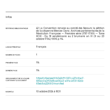
Infos
42. La Convention renvoie au comité des Secours la pétition
RÉFÉRENCE BIBLIOGRAPHIQUE
de la citoyenne Mercier. Dans : Archives parlementaires de la
Révolution Française — Première série (1787-1799) — Tome
XCIX - Du 18 vendémiaire au 2 brumaire an III (9 au 23
octobre 1794)
. 1995. p. 114.
Français
LANGUE PRINCIPALE
1
NOMBRE DE PAGES
114
PREMIÈRE PAGE
114
DERNIÈRE PAGE
https://iiif.persee.fr/b0e2cf11-597c-427d-8ac7-
URI DU MANIFEST IIIF DU VOLUME
CONTENANT LE DOCUMENT
68bcc0acf13b/8cad94a3-a91a-4f09-92cb-
65e46c422660/manifest
10 octobre 2024 à 18:31
MODIFIÉ LE