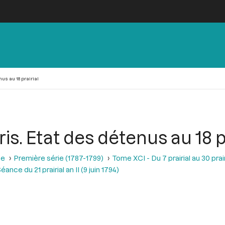
us au 18 prairial
. Etat des détenus au 18 pr
se
Première série (1787-1799)
Tome XCI - Du 7 prairial au 30 prairi
éance du 21 prairial an II (9 juin 1794)