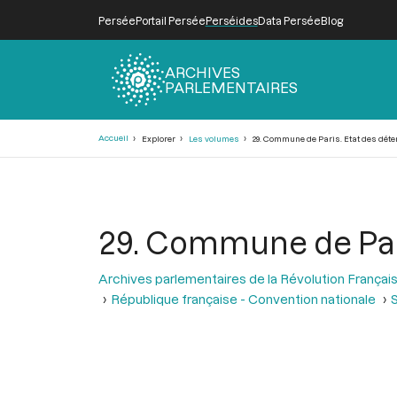
Persée
Portail Persée
Perséides
Data Persée
Blog
ARCHIVES
PARLEMENTAIRES
Fil
Accueil
Explorer
Les volumes
29. Commune de Paris. Etat des déten
d'Ariane
29. Commune de Paris
Archives parlementaires de la Révolution Françai
République française - Convention nationale
S