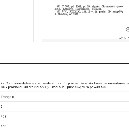
441 sur
29. Commune de Paris. Etat des détenus au 18 prairial. Dans : Archives parlementaires d
Du 7 prairial au 30 prairial an II (26 mai au 18 juin 1794)
. 1976. pp. 439-440.
Français
2
439
440