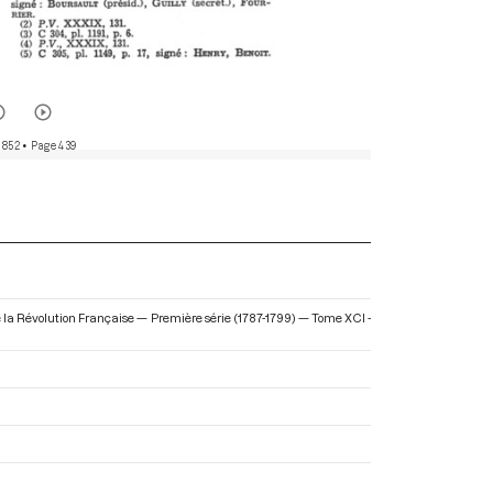
 852
• Page 439
e la Révolution Française — Première série (1787-1799) — Tome XCI -