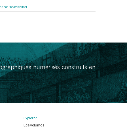
0dc87a17bc/manifest
onographiques numérisés construits en
Explorer
Les volumes