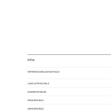
Infos
RÉFÉRENCE BIBLIOGRAPHIQUE
LANGUE PRINCIPALE
NOMBRE DE PAGES
PREMIÈRE PAGE
DERNIÈRE PAGE