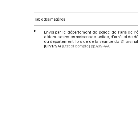
Table des matières
Envoi par le département de police de Paris de l'
détenus dans les maisons de justice, d'arrêt et de d
du département, lors de de la séance du 21 prairial 
juin 1794)
[État et compte]
pp.439-440