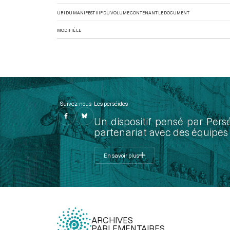
URI DU MANIFEST IIIF DU VOLUME CONTENANT LE DOCUMENT
MODIFIÉ LE
Suivez-nous
Les perséides
Un dispositif pensé par Pers
partenariat avec des équipes 
En savoir plus
ARCHIVES
PARLEMENTAIRES