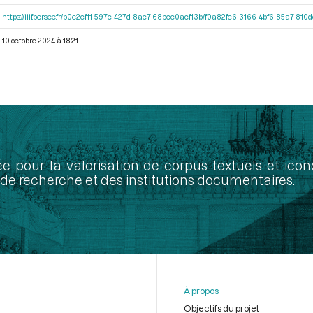
https://iiif.persee.fr/b0e2cf11-597c-427d-8ac7-68bcc0acf13b/f0a82fc6-3166-4bf6-85a7-81
10 octobre 2024 à 18:21
ée pour la valorisation de corpus textuels et ic
de recherche et des institutions documentaires.
À propos
Objectifs du projet