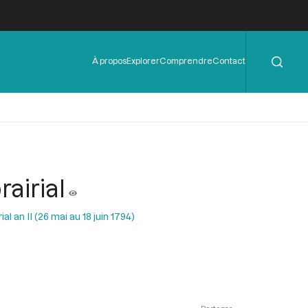
Rechercher
Menu
À propos
Explorer
Comprendre
Contact
de
l'en-
tête
airial
al an II (26 mai au 18 juin 1794)