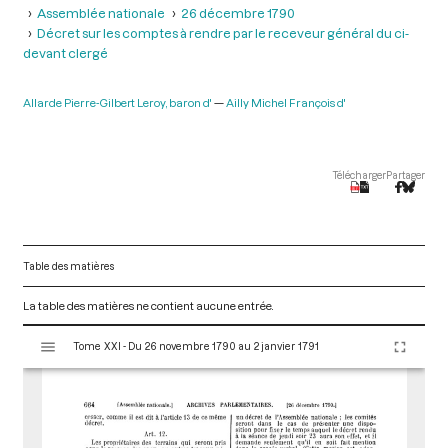
Assemblée nationale
26 décembre 1790
Décret sur les comptes à rendre par le receveur général du ci-
devant clergé
Allarde Pierre-Gilbert Leroy, baron d'
Ailly Michel François d'
Télécharger
Partager
Table des matières
La table des matières ne contient aucune entrée.
V
Tome XXI - Du 26 novembre 1790 au 2 janvier 1791
i
s
u
a
l