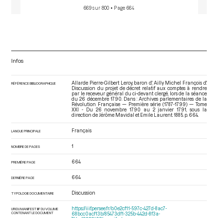
669 sur 800
• Page 664
Infos
Allarde Pierre-Gilbert Leroy, baron d', Ailly Michel François d'.
RÉFÉRENCE BIBLIOGRAPHIQUE
Discussion du projet de décret relatif aux comptes à rendre
par le receveur général du ci-devant clergé, lors de la séance
du 26 décembre 1790. Dans : Archives parlementaires de la
Révolution Française — Première série (1787-1799) — Tome
XXI - Du 26 novembre 1790 au 2 janvier 1791
, sous la
direction de Jérôme Mavidal et Emile Laurent. 1885. p. 664.
Français
LANGUE PRINCIPALE
1
NOMBRE DE PAGES
664
PREMIÈRE PAGE
664
DERNIÈRE PAGE
Discussion
TYPOLOGIE DOCUMENTAIRE
https://iiif.persee.fr/b0e2cf11-597c-427d-8ac7-
URI DU MANIFEST IIIF DU VOLUME
CONTENANT LE DOCUMENT
68bcc0acf13b/85473df1-325b-442d-8f3a-