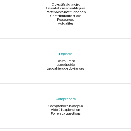
page
Objectifs du projet
Orientations scientifiques
Partenaires institutionnels
Contributeurs-trices
Ressources
Actualités
Explorer
Les volumes
Les députés
Les cahiers de doléances
Comprendre
Comprendre le corpus
Aide à l'exploration
Foire aux questions