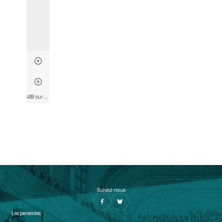
489 sur 802
• Page 477
Suivez-nous
Les perséides