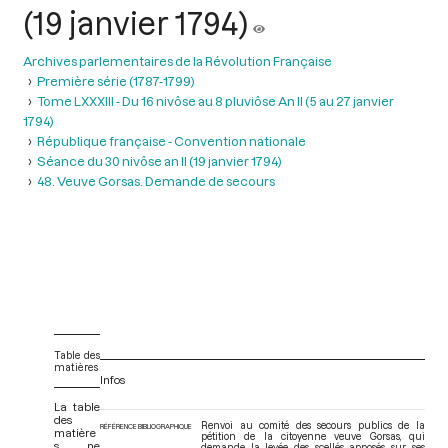
(19 janvier 1794)
Archives parlementaires de la Révolution Française
Première série (1787-1799)
Tome LXXXIII - Du 16 nivôse au 8 pluviôse An II (5 au 27 janvier
1794)
République française - Convention nationale
Séance du 30 nivôse an II (19 janvier 1794)
48. Veuve Gorsas. Demande de secours
Table des
matières
Infos
La table
des
Renvoi au comité des secours publics de la
RÉFÉRENCE BIBLIOGRAPHIQUE
matière
pétition de la citoyenne veuve Gorsas, qui
s ne
demande la levée des scellés apposés sur ses