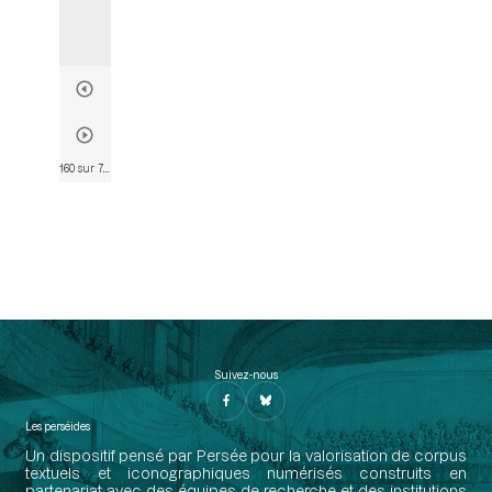
160 sur 790
• Page 160
Suivez-nous
Les perséides
Un dispositif pensé par Persée pour la valorisation de corpus
textuels et iconographiques numérisés construits en
partenariat avec des équipes de recherche et des institutions