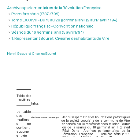
Archives parlementaires de la Révolution Française
Première série (1787-1799)
Tome LXXXVIII - Du 13 au 28 germinal an II (2 au 17 avril 1794)
République française - Convention nationale
Séance du 16 germinal an II (5 avril 1794)
1. Représentant Bouret. Civisme des habitants de Vire
Henri Gaspard Charles Bouret
Table des
matières
Infos
La table
des
Henri Gaspard Charles Bouret. Dons patriotiques
RÉFÉRENCE BIBLIOGRAPHIQUE
matière
de la société populaire de la commune de Vire,
s ne
annoncés par le représentant en mission Bouret,
contient
lors de la séance du 16 germinal an II (5 avril
1794). Dans : Archives parlementaires de la
aucune
Révolution Française — Première série (1787-
entrée.