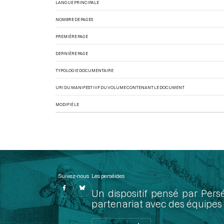
LANGUE PRINCIPALE
NOMBRE DE PAGES
PREMIÈRE PAGE
DERNIÈRE PAGE
TYPOLOGIE DOCUMENTAIRE
URI DU MANIFEST IIIF DU VOLUME CONTENANT LE DOCUMENT
MODIFIÉ LE
Suivez-nous
Les perséides
Un dispositif pensé par Pers
partenariat avec des équipes 