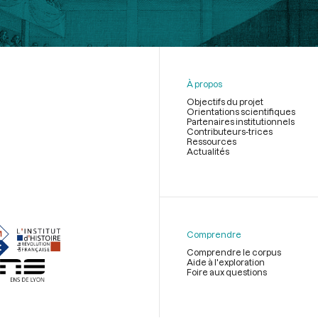
À propos
Objectifs du projet
Orientations scientifiques
Partenaires institutionnels
Contributeurs-trices
Ressources
Actualités
Menu
du
pied
de
Comprendre
page
Comprendre le corpus
Aide à l'exploration
Foire aux questions