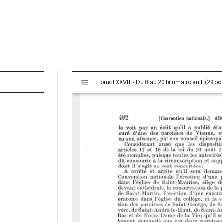
V
Tome LXXVIII - Du 8 au 20 brumaire an II (29 o
i
s
u
a
l
i
s
e
u
r
M
i
r