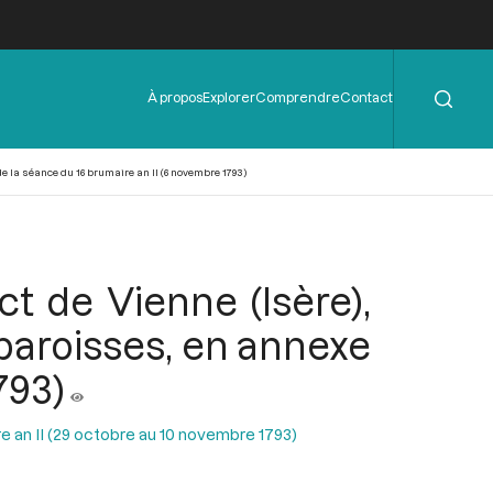
Rechercher
Menu
À propos
Explorer
Comprendre
Contact
de
l'en-
tête
 de la séance du 16 brumaire an II (6 novembre 1793)
ct de Vienne (Isère),
 paroisses, en annexe
793)
e an II (29 octobre au 10 novembre 1793)