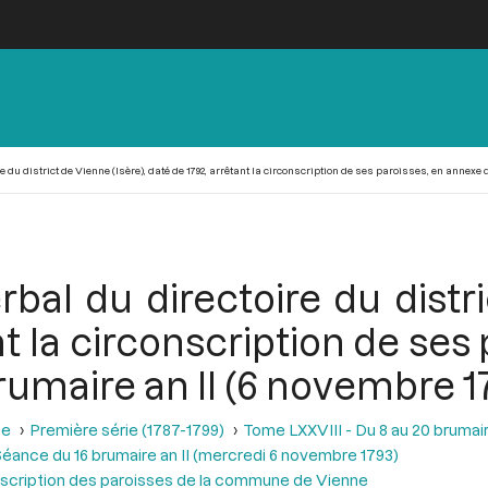
e du district de Vienne (Isère), daté de 1792, arrêtant la circonscription de ses paroisses, en annexe
rbal du directoire du distri
nt la circonscription de ses
rumaire an II (6 novembre 1
se
Première série (1787-1799)
Tome LXXVIII - Du 8 au 20 brumair
éance du 16 brumaire an II (mercredi 6 novembre 1793)
rconscription des paroisses de la commune de Vienne