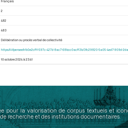
Français
2
482
483
Délibération ou procès verbal de collectivité
https://iiif.persee.fr/b0e2cf11-597c-427d-8ac7-68bcc0acf13b/3fc29820-5a05-4ed7-909d-
10 octobre 2024 à 23:41
ée pour la valorisation de corpus textuels et ic
de recherche et des institutions documentaires.