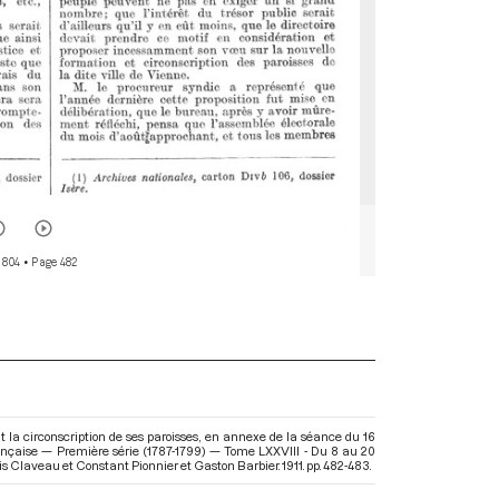
 804
• Page 482
ant la circonscription de ses paroisses, en annexe de la séance du 16
ançaise — Première série (1787-1799) — Tome LXXVIII - Du 8 au 20
ouis Claveau et Constant Pionnier et Gaston Barbier. 1911. pp. 482-483.