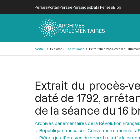
Persée
Portail Persée
Perséides
Data Persée
Blog
ARCHIVES
PARLEMENTAIRES
Fil
Accueil
Explorer
Les volumes
Extrait du procès-verbal du directoir
d'Ariane
Extrait du procès-ve
daté de 1792, arrêta
de la séance du 16 b
Archives parlementaires de la Révolution Françai
République française - Convention nationale
S
Pièces justificatives du décret relatif à la ci