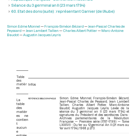
Séance du 3 germinal an II (23 mars 1794)
60. Etat des dons (suite) : représentant Garnier (de l’Aube)
Simon Edme Monnel
François-Siméon Bézard
Jean-Pascal Charles de
Peyssard
Jean Lambert Tallien
Charles Albert Pottier
Marc-Antoine
Baudot
Augustin Jacques Leyris
Table
des
matièr
Infos
es
Simon Edme Monnel, François-Siméon Bézard,
RÉFÉRENCE BIBLIOGRAPHIQUE
La
Jean-Pascal Charles de Peyssard, Jean Lambert
table
Tallien, Charles Albert Pottier, Marc-Antoine
des
Baudot, Augustin Jacques Leyris. Levée de la
matièr
séance du 3 germinal an II (23 mars 1794) et
signatures du Président et des secrétaires. Dans :
es ne
Archives parlementaires de la Révolution
contien
Française — Première série (1787-1799) — Tome
t
LXXXVII - Du 1er au 12 germinal An II (21 mars au
aucun
1er avril 1794)
. 1968. p. 273.
e
entrée.