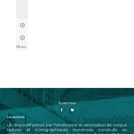
274 sur 763
• Page 273
Suivez-nous
Les perséides
Un dispositif pensé par Persée pour la valorisation de corpus
textuels et iconographiques numérisés construits en