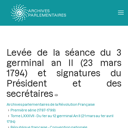
ARCHIVES
PARLEMENTAIRES
Fil
d'Ariane
Levée de la séance du 3
germinal an II (23 mars
1794) et signatures du
Président et des
secrétaires
Archives parlementaires de la Révolution Française
Première série (1787-1799)
Tome LXXXVII - Du 1er au 12 germinal An II (21 mars au 1er avril
1794)
République française - Convention nationale