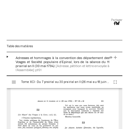
Partager
Table des matières
Adresses et hommages à la convention des département des
Vosges et Société populaire d’Epinal, lors de la séance du 11
prairial an II (30 mai 1794)
[Adresse, pétition et lettre envoyée à
l’Assemblée]
p.151
V
Tome XCI - Du 7 prairial au 30 prairial an II (26 mai au 18 juin 1794)
i
s
u
a
l
i
s
e
u