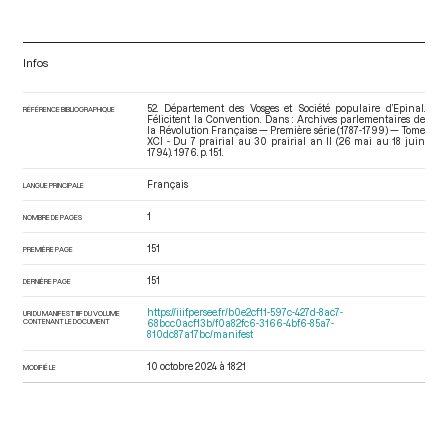
Infos
52. Département des Vosges et Société populaire d’Epinal.
RÉFÉRENCE BIBLIOGRAPHIQUE
Félicitent la Convention. Dans : Archives parlementaires de
la Révolution Française — Première série (1787-1799) — Tome
XCI - Du 7 prairial au 30 prairial an II (26 mai au 18 juin
1794)
. 1976. p. 151.
Français
LANGUE PRINCIPALE
1
NOMBRE DE PAGES
151
PREMIÈRE PAGE
151
DERNIÈRE PAGE
https://iiif.persee.fr/b0e2cf11-597c-427d-8ac7-
URI DU MANIFEST IIIF DU VOLUME
CONTENANT LE DOCUMENT
68bcc0acf13b/f0a82fc6-3166-4bf6-85a7-
810dc87a17bc/manifest
10 octobre 2024 à 18:21
MODIFIÉ LE