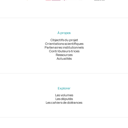
Menu
du
pied
À propos
de
page
Objectifs du projet
Orientations scientifiques
Partenaires institutionnels
Contributeurs-trices
Ressources
Actualités
Explorer
Les volumes
Les députés
Les cahiers de doléances