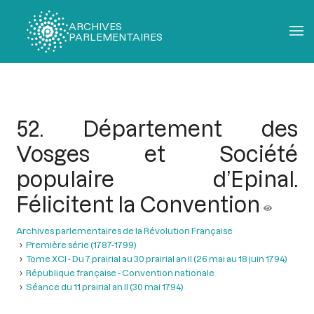
ARCHIVES
PARLEMENTAIRES
Fil
d'Ariane
52. Département des
Vosges et Société
populaire d’Epinal.
Félicitent la Convention
Archives parlementaires de la Révolution Française
Première série (1787-1799)
Tome XCI - Du 7 prairial au 30 prairial an II (26 mai au 18 juin 1794)
République française - Convention nationale
Séance du 11 prairial an II (30 mai 1794)