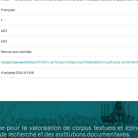
Français
1
463
463
Renvoi aux comités
https://iiif.persee.fr/b0e2cf11-597c-427d-8ac7-68bcc0acf13b/bcfb5053-c42f-4c52-a338-f3
11 octobre 2024 à 01:16
ée pour la valorisation de corpus textuels et ic
de recherche et des institutions documentaires.