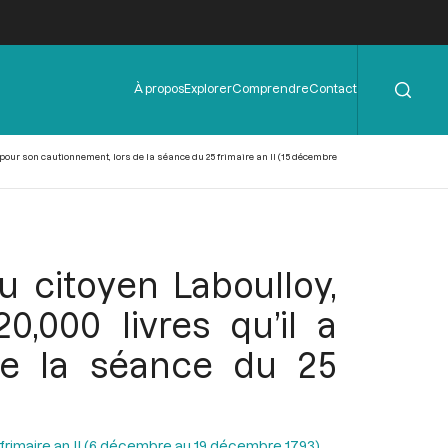
Rechercher
Menu
À propos
Explorer
Comprendre
Contact
de
l'en-
tête
s pour son cautionnement, lors de la séance du 25 frimaire an II (15 décembre
u citoyen Laboulloy,
0,000 livres qu’il a
de la séance du 25
 frimaire an II (6 décembre au 19 décembre 1793)