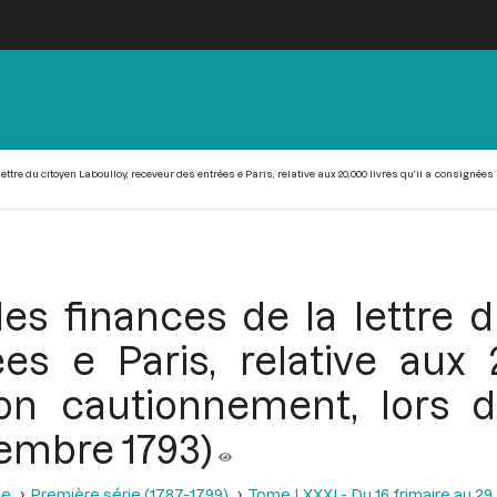
ttre du citoyen Laboulloy, receveur des entrées e Paris, relative aux 20,000 livres qu’il a consignée
s finances de la lettre d
s e Paris, relative aux 2
on cautionnement, lors 
cembre 1793)
se
Première série (1787-1799)
Tome LXXXI - Du 16 frimaire au 29