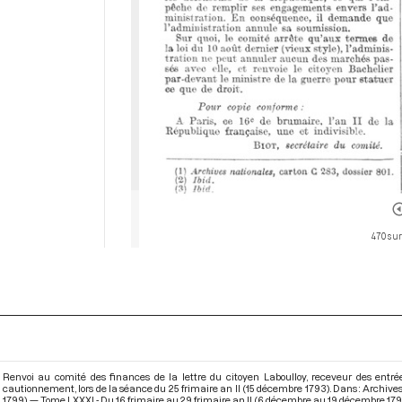
470 sur
Renvoi au comité des finances de la lettre du citoyen Laboulloy, receveur des entrée
cautionnement, lors de la séance du 25 frimaire an II (15 décembre 1793). Dans : Archive
1799) — Tome LXXXI - Du 16 frimaire au 29 frimaire an II (6 décembre au 19 décembre 17