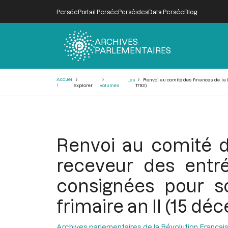
Persée
Portail Persée
Perséides
Data Persée
Blog
ARCHIVES
PARLEMENTAIRES
Fil
Accuei
Les
Renvoi au comité des finances de la le
d'Ariane
l
Explorer
volumes
1793)
Renvoi au comité de
receveur des entrée
consignées pour s
frimaire an II (15 dé
Archives parlementaires de la Révolution Françai