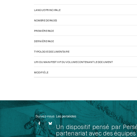
LANGUE PRINCIPALE
NOMBRE DE PAGES
PREMIÈRE PAGE
DERNIÈRE PAGE
TYPOLOGIE DOCUMENTAIRE
URI DU MANIFEST IIIF DU VOLUME CONTENANT LE DOCUMENT
MODIFIÉ LE
Suivez-nous
Les perséides
Un dispositif pensé par Pers
partenariat avec des équipes 