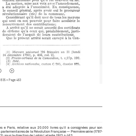
 835
• Page 463
s e Paris, relative aux 20,000 livres qu’il a consignées pour son
s parlementaires de la Révolution Française — Première série (1787-
93)
, sous la direction de Lodoïs Lataste. 1913. p. 463.