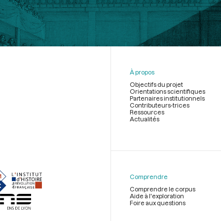
À propos
Objectifs du projet
Orientations scientifiques
Partenaires institutionnels
Contributeurs-trices
Ressources
Actualités
Menu
du
pied
de
Comprendre
page
Comprendre le corpus
Aide à l'exploration
Foire aux questions