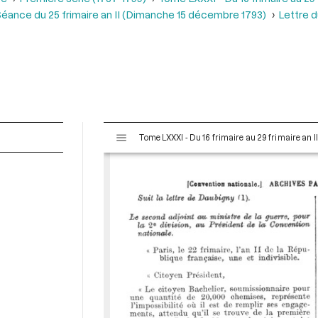
éance du 25 frimaire an II (Dimanche 15 décembre 1793)
Lettre d
V
Tome LXXXI - Du 16 frimaire au 29 frimaire an 
i
s
u
a
l
i
s
e
u
r
M
i