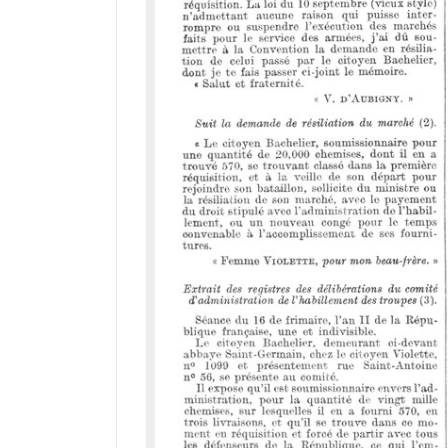
r
a
d
o
r