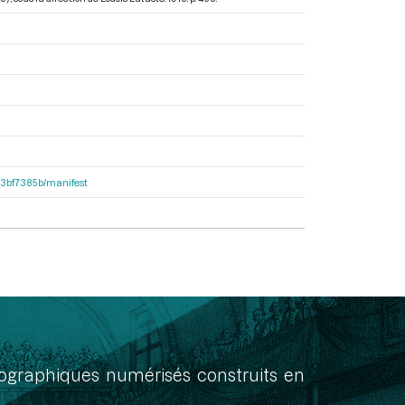
503bf7385b/manifest
onographiques numérisés construits en