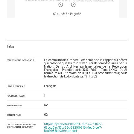
69 sur 817
• Page 62
Infos
La commune de Grandvilliers demande le rapport du décret
RÉFÉRENCE BIBLIOGRAPHIQUE
qui ordonne que les ministres du culte seront salariés par la
Nation. Dans : Archives parlementaires de la Révolution
Française — Première série (1787-1799) — Tome LXXIX - Du 21
brumaire au 3 frimaire an II (11 au 23 novembre 1793)
, sous
la direction de Lodoïs Lataste. 1911. p. 62.
Français
LANGUE PRINCIPALE
1
NOMBRE DE PAGES
62
PREMIÈRE PAGE
62
DERNIÈRE PAGE
https://iiif.persee.fr/b0e2cf11-597c-427d-8ac7-
URI DU MANIFEST IIIF DU VOLUME
CONTENANT LE DOCUMENT
68bcc0acf13b/66d69299-8154-4ed0-bef7-
5dc99854fb30/manifest