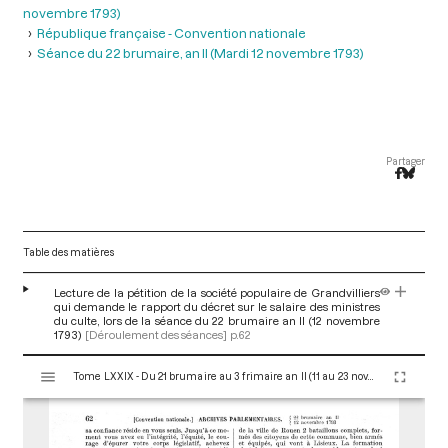
novembre 1793)
République française - Convention nationale
Séance du 22 brumaire, an II (Mardi 12 novembre 1793)
Partager
Table des matières
Lecture de la pétition de la société populaire de Grandvilliers
qui demande le rapport du décret sur le salaire des ministres
du culte, lors de la séance du 22 brumaire an II (12 novembre
1793)
[Déroulement des séances]
p.62
V
Tome LXXIX - Du 21 brumaire au 3 frimaire an II (11 au 23 novembre 1793)
i
s
u
a