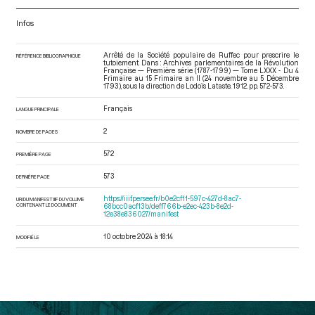
Infos
Arrêté de la Société populaire de Ruffec pour prescrire le
RÉFÉRENCE BIBLIOGRAPHIQUE
tutoiement. Dans : Archives parlementaires de la Révolution
Française — Première série (1787-1799) — Tome LXXX - Du 4
Frimaire au 15 Frimaire an II (24 novembre au 5 Décembre
1793)
, sous la direction de Lodoïs Lataste. 1912. pp. 572-573.
Français
LANGUE PRINCIPALE
2
NOMBRE DE PAGES
572
PREMIÈRE PAGE
573
DERNIÈRE PAGE
https://iiif.persee.fr/b0e2cf11-597c-427d-8ac7-
URI DU MANIFEST IIIF DU VOLUME
CONTENANT LE DOCUMENT
68bcc0acf13b/deff766b-e2ec-423b-8e2d-
12e38e836027/manifest
10 octobre 2024 à 18:14
MODIFIÉ LE