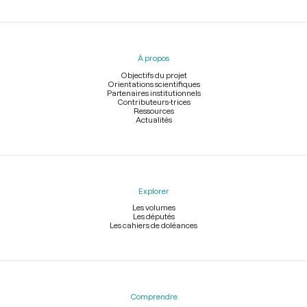
Menu
du
pied
À propos
de
page
Objectifs du projet
Orientations scientifiques
Partenaires institutionnels
Contributeurs-trices
Ressources
Actualités
Explorer
Les volumes
Les députés
Les cahiers de doléances
Comprendre