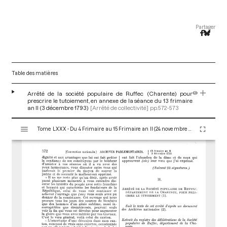
Partager
Table des matières
Arrêté de la société populaire de Ruffec (Charente) pour
prescrire le tutoiement, en annexe de la séance du 13 frimaire
an II (3 décembre 1793)
[Arrêté de collectivité]
pp.572-573
V
Tome LXXX - Du 4 Frimaire au 15 Frimaire an II (24 novembre au 5 Décembre 1793)
i
s
u
a
l
i
s
e
u
r