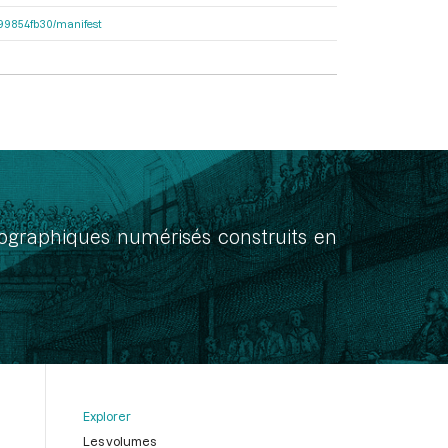
dc99854fb30/manifest
onographiques numérisés construits en
Explorer
Les volumes