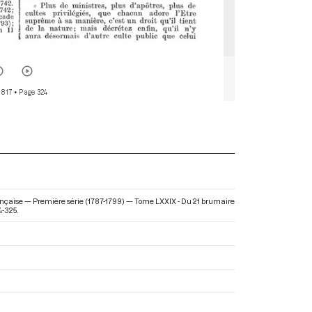
 817
• Page 324
nçaise — Première série (1787-1799) — Tome LXXIX - Du 21 brumaire
4-325.