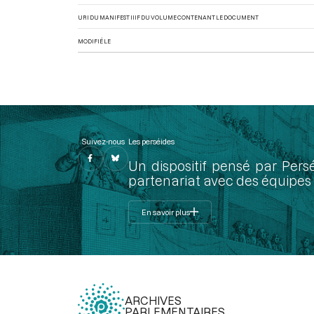
URI DU MANIFEST IIIF DU VOLUME CONTENANT LE DOCUMENT
MODIFIÉ LE
Suivez-nous
Les perséides
Un dispositif pensé par Pers
partenariat avec des équipes 
En savoir plus
ARCHIVES
PARLEMENTAIRES