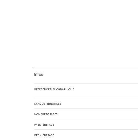
Infos
RÉFÉRENCE BIBLIOGRAPHIQUE
LANGUE PRINCIPALE
NOMBRE DE PAGES
PREMIÈRE PAGE
DERNIÈRE PAGE