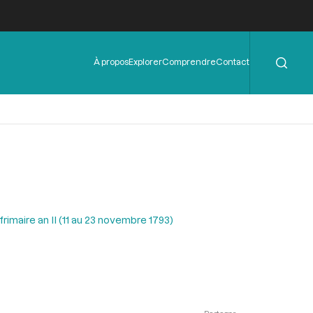
Rechercher
Menu
À propos
Explorer
Comprendre
Contact
de
l'en-
tête
rimaire an II (11 au 23 novembre 1793)