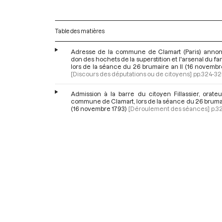
Table des matières
Adresse de la commune de Clamart (Paris) annon
don des hochets de la superstition et l'arsenal du fa
lors de la séance du 26 brumaire an II (16 novembr
[Discours des députations ou de citoyens]
pp.324-32
Admission à la barre du citoyen Fillassier, orate
commune de Clamart, lors de la séance du 26 brumai
(16 novembre 1793)
[Déroulement des séances]
p.3