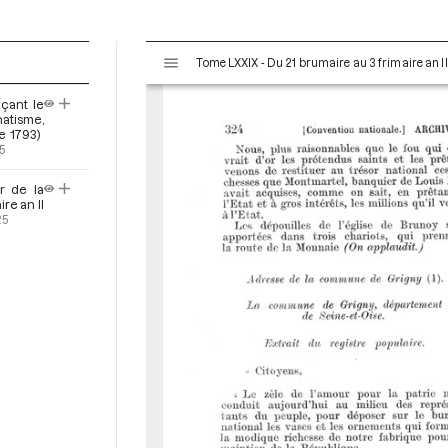
V
Tome LXXIX - Du 21 brumaire au 3 frimaire an I
i
s
çant le
u
natisme,
a
e 1793)
5
l
i
ur de la
s
re an II
e
25
u
r
M
i
r
a
d
o
r