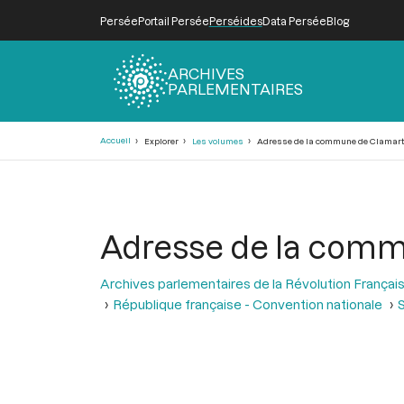
Persée
Portail Persée
Perséides
Data Persée
Blog
ARCHIVES
PARLEMENTAIRES
Fil
Accueil
Explorer
Les volumes
Adresse de la commune de Clamart
d'Ariane
Adresse de la com
Archives parlementaires de la Révolution Françai
République française - Convention nationale
S