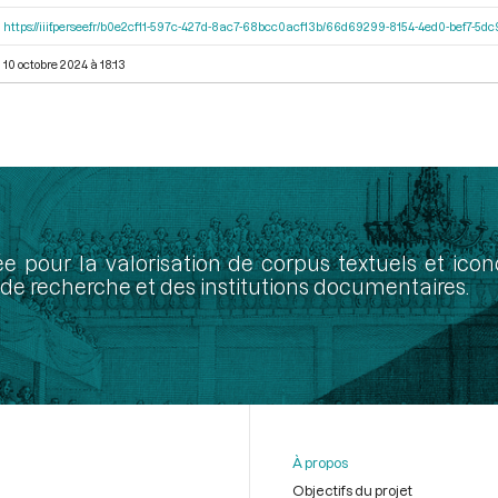
https://iiif.persee.fr/b0e2cf11-597c-427d-8ac7-68bcc0acf13b/66d69299-8154-4ed0-bef7-5
10 octobre 2024 à 18:13
ée pour la valorisation de corpus textuels et ic
de recherche et des institutions documentaires.
À propos
Objectifs du projet