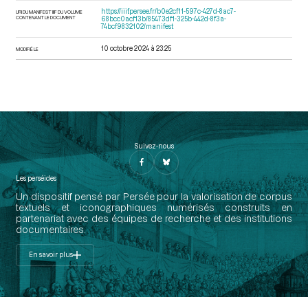
https://iiif.persee.fr/b0e2cf11-597c-427d-8ac7-
URI DU MANIFEST IIIF DU VOLUME
CONTENANT LE DOCUMENT
68bcc0acf13b/85473df1-325b-442d-8f3a-
74bcf9832102/manifest
10 octobre 2024 à 23:25
MODIFIÉ LE
Suivez-nous
Les perséides
Un dispositif pensé par Persée pour la valorisation de corpus
textuels et iconographiques numérisés construits en
partenariat avec des équipes de recherche et des institutions
documentaires.
En savoir plus