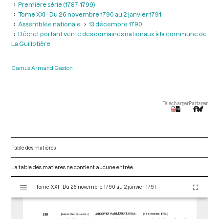
Première série (1787-1799)
Tome XXI - Du 26 novembre 1790 au 2 janvier 1791
Assemblée nationale
13 décembre 1790
Décret portant vente des domaines nationaux à la commune de
La Guillotière
Camus Armand Gaston
Télécharger
Partager
Table des matières
La table des matières ne contient aucune entrée.
V
Tome XXI - Du 26 novembre 1790 au 2 janvier 1791
i
s
u
a