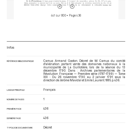
441 sur 800
• Page 436
Infos
Camus Armand Gaston. Décret de M. Camus du comité
RÉFÉRENCE BIBLIOGRAPHIQUE
d'aliénation portant vente des domaines nationaux à la
municipalité de La Guillotière, lors de la séance du 13
décembre 1790. Dans : Archives parlementaires de la
Révolution Française — Première série (1787-1799) — Tome
XXI - Du 26 novembre 1790 au 2 janvier 1791
, sous la
direction de Jérôme Mavidal et Emile Laurent. 1885. p. 436.
Français
LANGUE PRINCIPALE
1
NOMBRE DE PAGES
436
PREMIÈRE PAGE
436
DERNIÈRE PAGE
Décret
TYPOLOGIE DOCUMENTAIRE