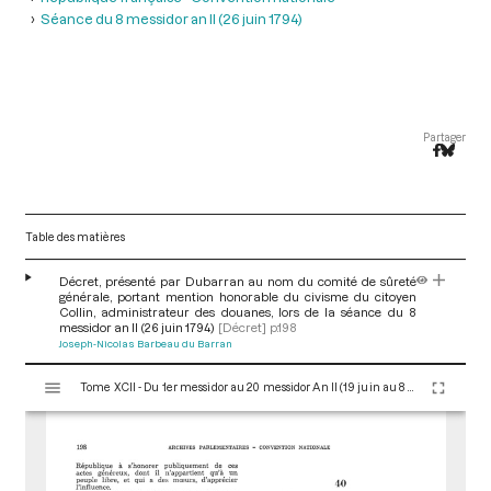
Séance du 8 messidor an II (26 juin 1794)
Partager
Table des matières
Décret, présenté par Dubarran au nom du comité de sûreté
générale, portant mention honorable du civisme du citoyen
Collin, administrateur des douanes, lors de la séance du 8
messidor an II (26 juin 1794)
[Décret]
p.198
Joseph-Nicolas Barbeau du Barran
V
Tome XCII - Du 1er messidor au 20 messidor An II (19 juin au 8 juillet 1794)
i
s
u
a
l