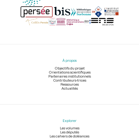
Menu
du
pied
À propos
de
page
Objectifs du projet
Orientations scientifiques
Partenaires institutionnels
Contributeurs-trices
Ressources
Actualités
Explorer
Les volumes
Les députés
Les cahiers de doléances