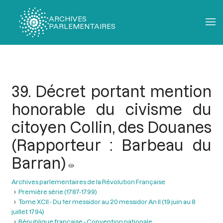
ARCHIVES
PARLEMENTAIRES
Fil
d'Ariane
39. Décret portant mention
honorable du civisme du
citoyen Collin, des Douanes
(Rapporteur : Barbeau du
Barran)
Archives parlementaires de la Révolution Française
Première série (1787-1799)
Tome XCII - Du 1er messidor au 20 messidor An II (19 juin au 8
juillet 1794)
République française - Convention nationale