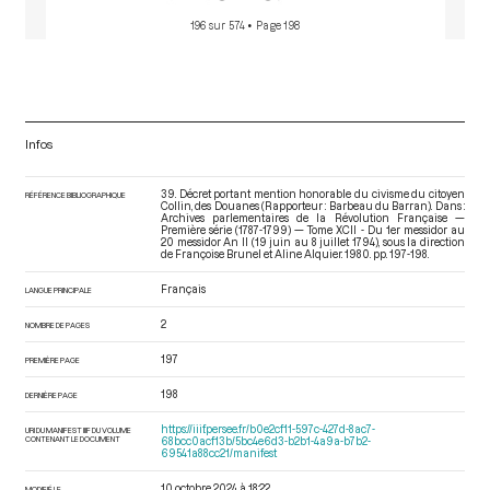
196 sur 574
• Page 198
Infos
39. Décret portant mention honorable du civisme du citoyen
RÉFÉRENCE BIBLIOGRAPHIQUE
Collin, des Douanes (Rapporteur : Barbeau du Barran). Dans :
Archives parlementaires de la Révolution Française —
Première série (1787-1799) — Tome XCII - Du 1er messidor au
20 messidor An II (19 juin au 8 juillet 1794)
, sous la direction
de Françoise Brunel et Aline Alquier. 1980. pp. 197-198.
Français
LANGUE PRINCIPALE
2
NOMBRE DE PAGES
197
PREMIÈRE PAGE
198
DERNIÈRE PAGE
https://iiif.persee.fr/b0e2cf11-597c-427d-8ac7-
URI DU MANIFEST IIIF DU VOLUME
CONTENANT LE DOCUMENT
68bcc0acf13b/5bc4e6d3-b2b1-4a9a-b7b2-
69541a88cc21/manifest
10 octobre 2024 à 18:22
MODIFIÉ LE