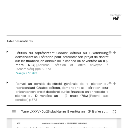
Partager
Table des matières
Pétition du représentant Chabot, détenu au Luxembourg,
demandant sa libération pour présenter son projet de décret
sur les finances, en annexe de la séance du 12 ventôse an II (2
mars 1794)
[Adresse, pétition et lettre envoyée à
l’Assemblée]
pp.672-673
François Chabot
Renvoi au comité de sûreté générale de la pétition du
représentant Chabot, détenu, demandant sa libération pour
présenter son projet de décret sur les finances, en annexe de la
séance du 12 ventôse an II (2 mars 1794)
[Renvoi aux
comités]
p.673
V
Tome LXXXV - Du 26 pluviôse au 12 ventôse an II (14 février au 2 mars 1794)
i
s
u