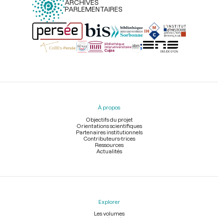
ARCHIVES
PARLEMENTAIRES
Menu
du
pied
À propos
de
page
Objectifs du projet
Orientations scientifiques
Partenaires institutionnels
Contributeurs-trices
Ressources
Actualités
Explorer
Les volumes