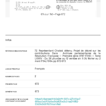
674 sur 746
• Page 672
Infos
72. Représentant Chabot, détenu. Projet de décret sur les
RÉFÉRENCE BIBLIOGRAPHIQUE
contributions. Dans : Archives parlementaires de la
Révolution Française — Première série (1787-1799) — Tome
LXXXV - Du 26 pluviôse au 12 ventôse an II (14 février au 2
mars 1794)
. 1964. pp. 672-673.
Français
LANGUE PRINCIPALE
2
NOMBRE DE PAGES
672
PREMIÈRE PAGE
673
DERNIÈRE PAGE
https://iiif.persee.fr/b0e2cf11-597c-427d-8ac7-
URI DU MANIFEST IIIF DU VOLUME
CONTENANT LE DOCUMENT
68bcc0acf13b/ba94b825-e3c0-4e21-8f82-
33d949d61fc7/manifest