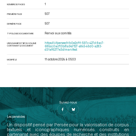
1
NOMBRE DE PAGES
507
PREMIÈRE PAGE
507
DERNIÈRE PAGE
Renvoi aux comités
TYPOLOGIE DOCUMENTAIRE
https://iiif.persee.fr/b0e2cf11-597c-427d-8ac7-
URI DU MANIFEST IIIF DU VOLUME
CONTENANT LE DOCUMENT
68bcc0acf13b/8a9e7f27-a845-46d0-a283-
d31af6277e3d/manifest
11 octobre 2024 à 05:03
MODIFIÉ LE
Suivez-nous
Les perséides
Un dispositif pensé par Persée pour la valorisation de corpus
textuels et iconographiques numérisés construits en
partenariat avec des équipes de recherche et des institutions