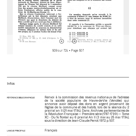
509 sur 724
• Page 507
Infos
Renvoi à la commission des revenus nationaux de l'adresse
RÉFÉRENCE BIBLIOGRAPHIQUE
de la société populaire de Havre-de-Vie (Vendée) qui
annonce avoir déposé des dons en argent provenant de
l'église de la commune et des habits, lors de la séance du 2
prairial an II (21 mai 1794). Dans : Archives parlementaires de
la Révolution Française — Première série (1787-1799) — Tome
XC - Du 14 floréal au 6 prairial An II (3 mai au 25 mai 1794)
,
sous la direction de Jean-Claude Perrot. 1972. p. 507.
Français
LANGUE PRINCIPALE