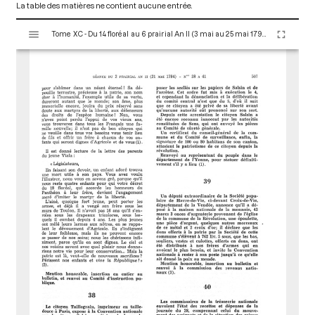
La table des matières ne contient aucune entrée.
V
Tome XC - Du 14 floréal au 6 prairial An II (3 mai au 25 mai 1794)
i
s
u
a
l
i
s
e
u
r
M
i
r
a
d
o
r