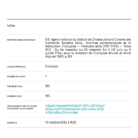
Infos
69. Agent national du district de Chateaubriant. Civisme des
RÉFÉRENCE BIBLIOGRAPHIQUE
habitants. Salpêtre. Dans : Archives parlementaires de la
Révolution Française — Première série (1787-1799) — Tome
XCII - Du 1er messidor au 20 messidor An II (19 juin au 8
juillet 1794)
, sous la direction de Françoise Brunel et Aline
Alquier. 1980. p. 185.
Français
LANGUE PRINCIPALE
1
NOMBRE DE PAGES
185
PREMIÈRE PAGE
185
DERNIÈRE PAGE
https://iiif.persee.fr/b0e2cf11-597c-427d-8ac7-
URI DU MANIFEST IIIF DU VOLUME
CONTENANT LE DOCUMENT
68bcc0acf13b/5bc4e6d3-b2b1-4a9a-b7b2-
69541a88cc21/manifest
10 octobre 2024 à 18:22
MODIFIÉ LE