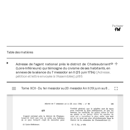
Partager
Table des matières
Adresse de l'agent national près le district de Chateaubriant
(Loire-Inférieure) qui témoigne du civisme de ses habitants, en
annexe de la séance du 7 messidor an II (25 juin 1794)
[Adresse,
pétition et lettre envoyée à l’Assemblée]
p.185
V
Tome XCII - Du 1er messidor au 20 messidor An II (19 juin au 8 juillet 1794)
i
s
u
a
l
i
s
e