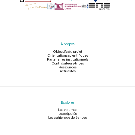
Menu
du
pied
À propos
de
page
Objectifs du projet
Orientations scientifiques
Partenaires institutionnels
Contributeurs-trices
Ressources
Actualités
Explorer
Les volumes
Les députés
Les cahiers de doléances