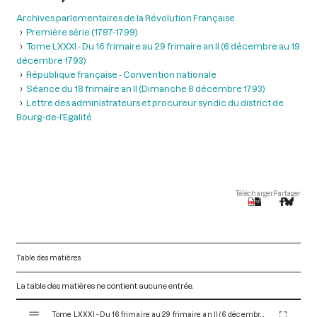
Archives parlementaires de la Révolution Française
Première série (1787-1799)
Tome LXXXI - Du 16 frimaire au 29 frimaire an II (6 décembre au 19
décembre 1793)
République française - Convention nationale
Séance du 18 frimaire an II (Dimanche 8 décembre 1793)
Lettre des administrateurs et procureur syndic du district de
Bourg-de-l’Egalité
Télécharger
Partager
Table des matières
La table des matières ne contient aucune entrée.
V
Tome LXXXI - Du 16 frimaire au 29 frimaire an II (6 décembre au 19 décembre 1793)