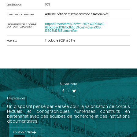
103
DERNIÈRE PAGE
Adresse, pétition et lettre envoyée à l’Assemblée
TYPOLOGIE DOCUMENTAIRE
https://iiif.persee.fr/b0e2cf11-597c-427d-8ac7-
URI DU MANIFEST IIIF DU VOLUME
CONTENANT LE DOCUMENT
68bcc0acf13b/bcfb5053-c42f-4c52-a338-
f3503bf7385b/manifest
11 octobre 2024 à 01:14
MODIFIÉ LE
Suivez-nous
Les perséides
Un dispositif pensé par Persée pour la valorisation de corpus
textuels et iconographiques numérisés construits en
partenariat avec des équipes de recherche et des institutions
documentaires.
En savoir plus