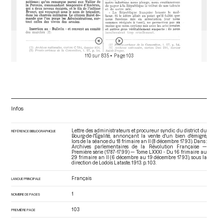
110 sur 835
• Page 103
Infos
Lettre des administrateurs et procureur syndic du district du
RÉFÉRENCE BIBLIOGRAPHIQUE
Bourg-de-l'Égalité, annonçant la vente d'un bien d'émigré,
lors de la séance du 18 frimaire an II (8 décembre 1793). Dans :
Archives parlementaires de la Révolution Française —
Première série (1787-1799) — Tome LXXXI - Du 16 frimaire au
29 frimaire an II (6 décembre au 19 décembre 1793)
, sous la
direction de Lodoïs Lataste. 1913. p. 103.
Français
LANGUE PRINCIPALE
1
NOMBRE DE PAGES
103
PREMIÈRE PAGE