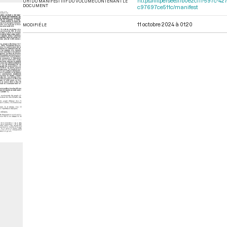
https://iiif.persee.fr/b0e2cf11-597
URI DU MANIFEST IIIF DU VOLUME CONTENANT LE
DOCUMENT
c97697ce511c/manifest
11 octobre 2024 à 01:20
MODIFIÉ LE