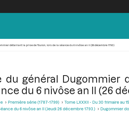
ier détaillant la prise de Toulon, lors de la séance du 6 nivôse an II (26 décembre 1793)
e du général Dugommier dét
éance du 6 nivôse an II (26 
se
Première série (1787-1799)
Tome LXXXII - Du 30 frimaire au 15
éance du 6 nivôse an II (Jeudi 26 décembre 1793.)
Dugommier donn