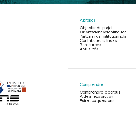
À propos
Objectifs du projet
Orientations scientifiques
Partenaires institutionnels
Contributeurs-trices
Ressources
Actualités
Menu
du
pied
de
Comprendre
page
Comprendre le corpus
Aide à l'exploration
Foire aux questions