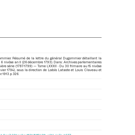
gommier. Résumé de la lettre du général Dugommier détaillant la
du 6 nivôse an II (26 décembre 1793). Dans : Archives parlementaires
ère série (1787-1799) — Tome LXXXII - Du 30 frimaire au 15 nivôse
vier 1794)
, sous la direction de Lodoïs Lataste et Louis Claveau et
 1913. p. 326.