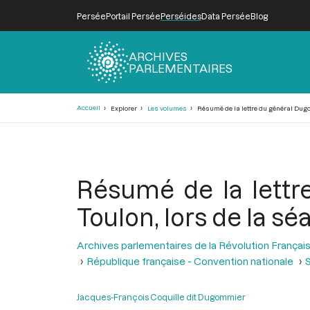
Persée
Portail Persée
Perséides
Data Persée
Blog
ARCHIVES
PARLEMENTAIRES
Fil
Accueil
Explorer
Les volumes
Résumé de la lettre du général Dugomm
d'Ariane
Résumé de la lettr
Toulon, lors de la s
Archives parlementaires de la Révolution Françai
République française - Convention nationale
S
Jacques-François Coquille dit Dugommier