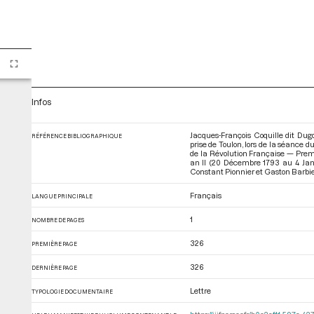
Infos
Jacques-François Coquille dit Du
RÉFÉRENCE BIBLIOGRAPHIQUE
prise de Toulon, lors de la séance 
de la Révolution Française — Premi
an II (20 Décembre 1793 au 4 Jan
Constant Pionnier et Gaston Barbier.
Français
LANGUE PRINCIPALE
1
NOMBRE DE PAGES
326
PREMIÈRE PAGE
326
DERNIÈRE PAGE
Lettre
TYPOLOGIE DOCUMENTAIRE