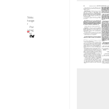
Téléc
harge
r
Par
tag
er