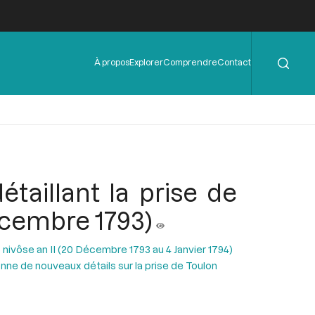
Rechercher
Menu
À propos
Explorer
Comprendre
Contact
de
l'en-
tête
aillant la prise de
décembre 1793)
 nivôse an II (20 Décembre 1793 au 4 Janvier 1794)
e de nouveaux détails sur la prise de Toulon