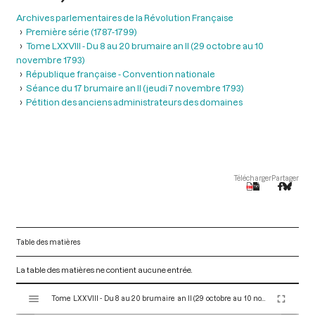
Archives parlementaires de la Révolution Française
Première série (1787-1799)
Tome LXXVIII - Du 8 au 20 brumaire an II (29 octobre au 10
novembre 1793)
République française - Convention nationale
Séance du 17 brumaire an II (jeudi 7 novembre 1793)
Pétition des anciens administrateurs des domaines
Télécharger
Partager
Table des matières
La table des matières ne contient aucune entrée.
V
Tome LXXVIII - Du 8 au 20 brumaire an II (29 octobre au 10 novembre 1793)
i