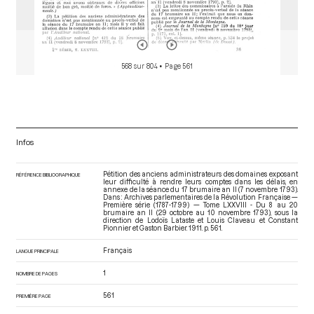
568 sur 804
• Page 561
Infos
Pétition des anciens administrateurs des domaines exposant
RÉFÉRENCE BIBLIOGRAPHIQUE
leur difficulté à rendre leurs comptes dans les délais, en
annexe de la séance du 17 brumaire an II (7 novembre 1793).
Dans : Archives parlementaires de la Révolution Française —
Première série (1787-1799) — Tome LXXVIII - Du 8 au 20
brumaire an II (29 octobre au 10 novembre 1793)
, sous la
direction de Lodoïs Lataste et Louis Claveau et Constant
Pionnier et Gaston Barbier. 1911. p. 561.
Français
LANGUE PRINCIPALE
1
NOMBRE DE PAGES
561
PREMIÈRE PAGE