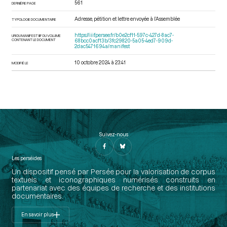
561
DERNIÈRE PAGE
Adresse, pétition et lettre envoyée à l’Assemblée
TYPOLOGIE DOCUMENTAIRE
https://iiif.persee.fr/b0e2cf11-597c-427d-8ac7-
URI DU MANIFEST IIIF DU VOLUME
CONTENANT LE DOCUMENT
68bcc0acf13b/3fc29820-5a05-4ed7-909d-
2dac5471694a/manifest
10 octobre 2024 à 23:41
MODIFIÉ LE
Suivez-nous
Les perséides
Un dispositif pensé par Persée pour la valorisation de corpus
textuels et iconographiques numérisés construits en
partenariat avec des équipes de recherche et des institutions
documentaires.
En savoir plus