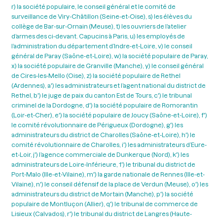
r) la société populaire, le conseil général et le comité de
surveillance de Viry-Châtillon (Seine-et-Oise), s) les élèves du
collège de Bar-sur-Ornain (Meuse), t) les ouvriers de l’atelier
d’armes des ci-devant. Capucins à Paris, u) les employés de
l’administration du département d’Indre-et-Loire, v) le conseil
général de Paray (Saône-et-Loire), w) la société populaire de Paray,
x) la société populaire de Granville (Manche), y) le conseil général
de Cires-les-Mello (Oise), z) la société populaire de Rethel
(Ardennes), a') les administrateurs et l’agent national du district de
Rethel, b') le juge de paix du canton Est de Tours, c') le tribunal
criminel de la Dordogne, d') la société populaire de Romorantin
(Loir-et-Cher), e') la société populaire de Joucy (Saône-et-Loire), f')
le comité révolutionnaire de Périgueux (Dordogne), g') les
administrateurs du district de Charolles (Saône-et-Loire), h') le
comité révolutionnaire de Charolles, i') les administrateurs d’Eure-
et-Loir, j') l’agence commerciale de Dunkerque (Nord), k') les
administrateurs de Loire-Inférieure, 1') le tribunal du district de
Port-Malo (Ille-et-Vilaine), m') la garde nationale de Rennes (Ille-et-
Vilaine), n') le conseil défensif de la place de Verdun (Meuse), o') les
administrateurs du district de Mortain (Manche), p') la société
populaire de Montluçon (Allier), q') le tribunal de commerce de
Lisieux (Calvados), r') le tribunal du district de Langres (Haute-