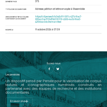
375
DERNIÈRE PAGE
Adresse, pétition et lettre envoyée à l’Assemblée
TYPOLOGIE DOCUMENTAIRE
https://iiif.persee.fr/b0e2cf11-597c-427d-8ac7-
URI DU MANIFEST IIIF DU VOLUME
CONTENANT LE DOCUMENT
68bcc0acf13b/85d39319-c2db-4a3d-8ce3-
4251dac0dc9e/manifest
11 octobre 2024 à 07:09
MODIFIÉ LE
Suivez-nous
Les perséides
Un dispositif pensé par Persée pour la valorisation de corpus
textuels et iconographiques numérisés construits en
partenariat avec des équipes de recherche et des institutions
documentaires.
En savoir plus