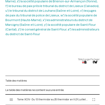
Marne), s') la société populaire de Brienon-sur-Armançon (Yonne),
t') le bureau de paix près le tribunal du district de Lisieux (Calvados),
u') le tribunal du district de Louhans (Saône-et-Loire), v') les juges
de paix du tribunal de police de Lisieux, w') la société populaire de
Bourmont (Haute-Marne), x') les administrateurs du district de
Marcigny (Saône-et-Loire), y') la société populaire de Saint-Flour
(Cantal), z') le conseil général de Saint-Flour, a") les administrateurs
du district de Saint-Flour
Télécharger
Partager
Table des matières
La table des matières ne contient aucune entrée.
V
Tome XCIV - Du 13 thermidor au 25 thermidor an II (31 juillet au 12 août 1794)
i