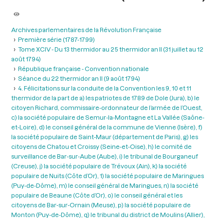
Archives parlementaires de la Révolution Française
Première série (1787-1799)
Tome XCIV - Du 13 thermidor au 25 thermidor an II (31 juillet au 12
août 1794)
République française - Convention nationale
Séance du 22 thermidor an II (9 août 1794)
4. Félicitations sur la conduite de la Convention les 9, 10 et 11
thermidor de la part de a) les patriotes de 1789 de Dole (Jura), b) le
citoyen Richard, commissaire-ordonnateur de l’armée de l’Ouest,
c) la société populaire de Semur-la-Montagne et La Vallée (Saône-
et-Loire), d) le conseil général de la commune de Vienne (Isère), f)
la société populaire de Saint-Maur (département de Paris), g) les
citoyens de Chatou et Croissy (Seine-et-Oise), h) le comité de
surveillance de Bar-sur-Aube (Aube), i) le tribunal de Bourganeuf
(Creuse), j) la société populaire de Trévoux (Ain), k) la société
populaire de Nuits (Côte d’Or), 1) la société populaire de Maringues
(Puy-de-Dôme), m) le conseil général de Maringues, n) la société
populaire de Beaune (Côte d’Or), o) le conseil général et les
citoyens de Bar-sur-Ornain (Meuse), p) la société populaire de
Monton (Puy-de-Dôme), q) le tribunal du district de Moulins (Allier),