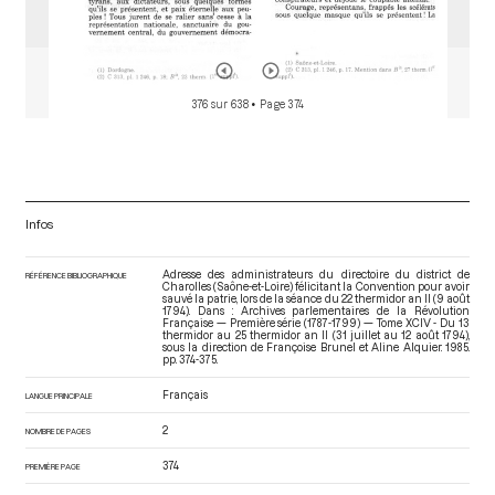
376 sur 638
• Page 374
Infos
Adresse des administrateurs du directoire du district de
RÉFÉRENCE BIBLIOGRAPHIQUE
Charolles (Saône-et-Loire) félicitant la Convention pour avoir
sauvé la patrie, lors de la séance du 22 thermidor an II (9 août
1794). Dans : Archives parlementaires de la Révolution
Française — Première série (1787-1799) — Tome XCIV - Du 13
thermidor au 25 thermidor an II (31 juillet au 12 août 1794)
,
sous la direction de Françoise Brunel et Aline Alquier. 1985.
pp. 374-375.
Français
LANGUE PRINCIPALE
2
NOMBRE DE PAGES
374
PREMIÈRE PAGE