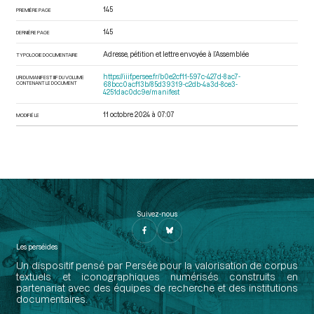
145
PREMIÈRE PAGE
145
DERNIÈRE PAGE
Adresse, pétition et lettre envoyée à l’Assemblée
TYPOLOGIE DOCUMENTAIRE
https://iiif.persee.fr/b0e2cf11-597c-427d-8ac7-
URI DU MANIFEST IIIF DU VOLUME
CONTENANT LE DOCUMENT
68bcc0acf13b/85d39319-c2db-4a3d-8ce3-
4251dac0dc9e/manifest
11 octobre 2024 à 07:07
MODIFIÉ LE
Suivez-nous
Les perséides
Un dispositif pensé par Persée pour la valorisation de corpus
textuels et iconographiques numérisés construits en
partenariat avec des équipes de recherche et des institutions
documentaires.