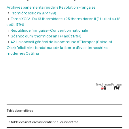
Archives parlementaires de la Révolution Française
Première série (1787-1799)
Tome XCIV - Du 13 thermidor au 25 thermidor an II (31 juillet au 12
août 1794)
République française - Convention nationale
Séance du 17 thermidor an II (4 août 1794)
42. Le conseil général de la commune d’Etampes (Seine-et-
Oise) félicite les fondateurs de la liberté d’avoir terrassé les
modernes Catilina
Télécharger
Partager
Table des matières
La table des matières ne contient aucune entrée.