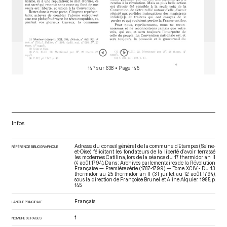
147 sur 638
• Page 145
Infos
Adresse du conseil général de la commune d’Etampes (Seine-
RÉFÉRENCE BIBLIOGRAPHIQUE
et-Oise) félicitant les fondateurs de la liberté d’avoir terrassé
les modernes Catilina, lors de la séance du 17 thermidor an II
(4 août 1794). Dans : Archives parlementaires de la Révolution
Française — Première série (1787-1799) — Tome XCIV - Du 13
thermidor au 25 thermidor an II (31 juillet au 12 août 1794)
,
sous la direction de Françoise Brunel et Aline Alquier. 1985. p.
145.
Français
LANGUE PRINCIPALE
1
NOMBRE DE PAGES