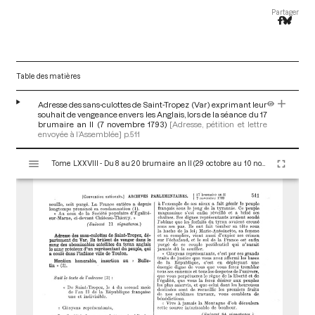
Partager
Table des matières
Adresse des sans-culottes de Saint-Tropez (Var) exprimant leur
souhait de vengeance envers les Anglais, lors de la séance du 17
brumaire an II (7 novembre 1793)
[Adresse, pétition et lettre
envoyée à l’Assemblée]
p.511
V
Tome LXXVIII - Du 8 au 20 brumaire an II (29 octobre au 10 novembre 1793)
i
s
u
a
l
i
s
e
u
r
M