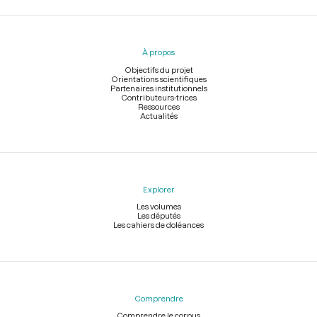
Menu
du
pied
À propos
de
page
Objectifs du projet
Orientations scientifiques
Partenaires institutionnels
Contributeurs-trices
Ressources
Actualités
Explorer
Les volumes
Les députés
Les cahiers de doléances
Comprendre
Comprendre le corpus