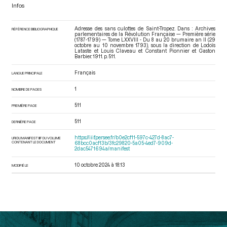
Infos
Adresse des sans culottes de Saint-Tropez. Dans : Archives
RÉFÉRENCE BIBLIOGRAPHIQUE
parlementaires de la Révolution Française — Première série
(1787-1799) — Tome LXXVIII - Du 8 au 20 brumaire an II (29
octobre au 10 novembre 1793)
, sous la direction de Lodoïs
Lataste et Louis Claveau et Constant Pionnier et Gaston
Barbier. 1911. p. 511.
Français
LANGUE PRINCIPALE
1
NOMBRE DE PAGES
511
PREMIÈRE PAGE
511
DERNIÈRE PAGE
https://iiif.persee.fr/b0e2cf11-597c-427d-8ac7-
URI DU MANIFEST IIIF DU VOLUME
CONTENANT LE DOCUMENT
68bcc0acf13b/3fc29820-5a05-4ed7-909d-
2dac5471694a/manifest
10 octobre 2024 à 18:13
MODIFIÉ LE