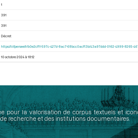
1
391
391
Décret
https://iiif.persee.fr/b0e2cf11-597c-427d-8ac7-68bcc0acf13b/43a97ddd-0162-4999-8265-
10 octobre 2024 à 18:12
ée pour la valorisation de corpus textuels et ic
de recherche et des institutions documentaires.