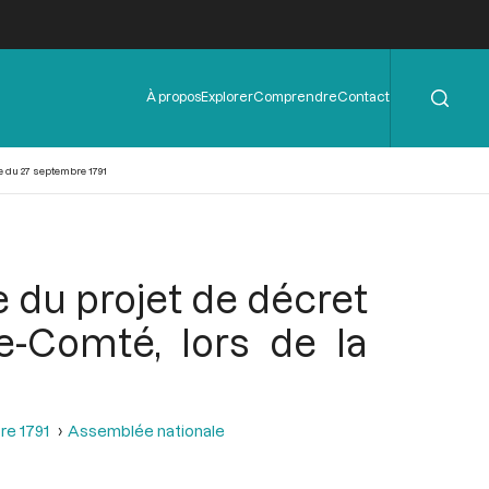
Rechercher
Menu
À propos
Explorer
Comprendre
Contact
de
l'en-
tête
e du 27 septembre 1791
e du projet de décret
e-Comté, lors de la
re 1791
Assemblée nationale