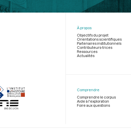
À propos
Objectifs du projet
Orientations scientifiques
Partenaires institutionnels
Contributeurs-trices
Ressources
Actualités
Menu
du
pied
de
Comprendre
page
Comprendre le corpus
Aide à l'exploration
Foire aux questions