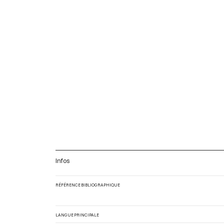
Infos
RÉFÉRENCE BIBLIOGRAPHIQUE
LANGUE PRINCIPALE