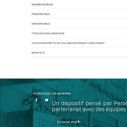
NOMBRE DE PAGES
PREMIÈRE PAGE
DERNIÈRE PAGE
TYPOLOGIE DOCUMENTAIRE
URI DU MANIFEST IIIF DU VOLUME CONTENANT LE DOCUMENT
MODIFIÉ LE
Suivez-nous
Les perséides
Un dispositif pensé par Pers
partenariat avec des équipes 
En savoir plus