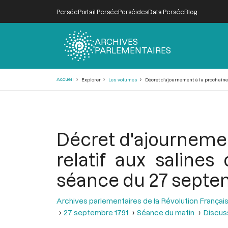
Persée
Portail Persée
Perséides
Data Persée
Blog
ARCHIVES
PARLEMENTAIRES
Fil
Accueil
Explorer
Les volumes
Décret d'ajournement à la prochaine 
d'Ariane
Décret d'ajournement
relatif aux saline
séance du 27 septe
Archives parlementaires de la Révolution Françai
27 septembre 1791
Séance du matin
Discuss