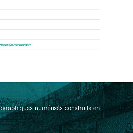
467fea165028/manifest
onographiques numérisés construits en