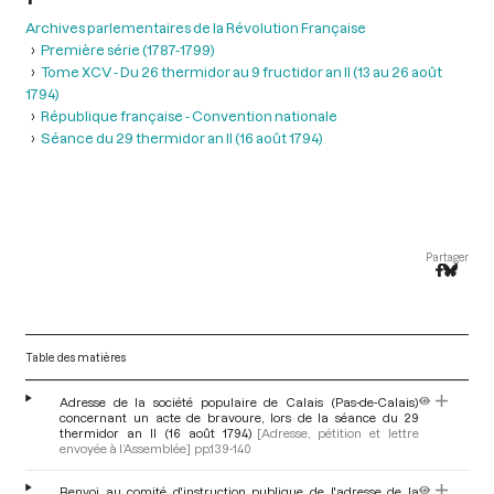
Archives parlementaires de la Révolution Française
Première série (1787-1799)
Tome XCV - Du 26 thermidor au 9 fructidor an II (13 au 26 août
1794)
République française - Convention nationale
Séance du 29 thermidor an II (16 août 1794)
Partager
Table des matières
Adresse de la société populaire de Calais (Pas-de-Calais)
concernant un acte de bravoure, lors de la séance du 29
thermidor an II (16 août 1794)
[Adresse, pétition et lettre
envoyée à l’Assemblée]
pp.139-140
Renvoi au comité d'instruction publique de l'adresse de la