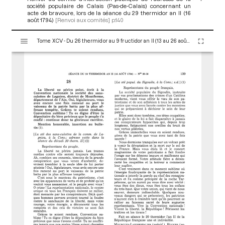
société populaire de Calais (Pas-de-Calais) concernant un
acte de bravoure, lors de la séance du 29 thermidor an II (16
août 1794)
[Renvoi aux comités]
p.140
V
Tome XCV - Du 26 thermidor au 9 fructidor an II (13 au 26 août 1794)
i
s
u
a
l
i
s
e
u
r
M
i
r
a
d
o
r