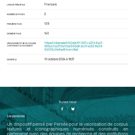
Français
LANGUE PRINCIPALE
2
NOMBRE DE PAGES
139
PREMIÈRE PAGE
140
DERNIÈRE PAGE
https://iiif.persee.fr/b0e2cf11-597c-427d-8ac7-
URI DU MANIFEST IIIF DU VOLUME
CONTENANT LE DOCUMENT
68bcc0acf13b/0bd96bb8-2c0f-4b53-8e39-
6b136c0e6ec8/manifest
10 octobre 2024 à 18:27
MODIFIÉ LE
Suivez-nous
Les perséides
Un dispositif pensé par Persée pour la valorisation de corpus
textuels et iconographiques numérisés construits en
partenariat avec des équipes de recherche et des institutions