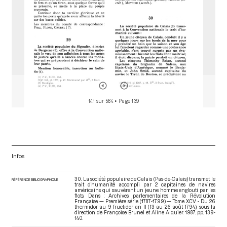
141 sur 564
• Page 139
Infos
30. La société populaire de Calais (Pas-de-Calais) transmet le
RÉFÉRENCE BIBLIOGRAPHIQUE
trait d’humanité accompli par 2 capitaines de navires
américains qui sauvèrent un jeune homme englouti par les
flots. Dans : Archives parlementaires de la Révolution
Française — Première série (1787-1799) — Tome XCV - Du 26
thermidor au 9 fructidor an II (13 au 26 août 1794)
, sous la
direction de Françoise Brunel et Aline Alquier. 1987. pp. 139-
140.