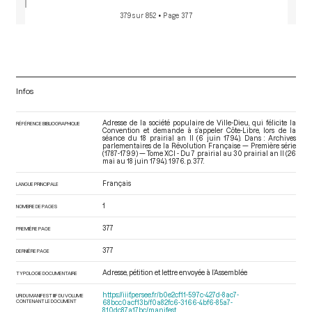
379 sur 852
• Page 377
Infos
Adresse de la société populaire de Ville-Dieu, qui félicite la
RÉFÉRENCE BIBLIOGRAPHIQUE
Convention et demande à s’appeler Côte-Libre, lors de la
séance du 18 prairial an II (6 juin 1794). Dans : Archives
parlementaires de la Révolution Française — Première série
(1787-1799) — Tome XCI - Du 7 prairial au 30 prairial an II (26
mai au 18 juin 1794)
. 1976. p. 377.
Français
LANGUE PRINCIPALE
1
NOMBRE DE PAGES
377
PREMIÈRE PAGE
377
DERNIÈRE PAGE
Adresse, pétition et lettre envoyée à l’Assemblée
TYPOLOGIE DOCUMENTAIRE
https://iiif.persee.fr/b0e2cf11-597c-427d-8ac7-
URI DU MANIFEST IIIF DU VOLUME
CONTENANT LE DOCUMENT
68bcc0acf13b/f0a82fc6-3166-4bf6-85a7-
810dc87a17bc/manifest