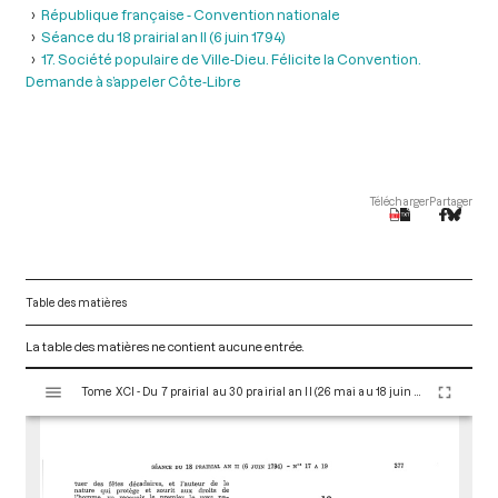
République française - Convention nationale
Séance du 18 prairial an II (6 juin 1794)
17. Société populaire de Ville-Dieu. Félicite la Convention.
Demande à s’appeler Côte-Libre
Télécharger
Partager
Table des matières
La table des matières ne contient aucune entrée.
V
Tome XCI - Du 7 prairial au 30 prairial an II (26 mai au 18 juin 1794)
i
s
u
a
l