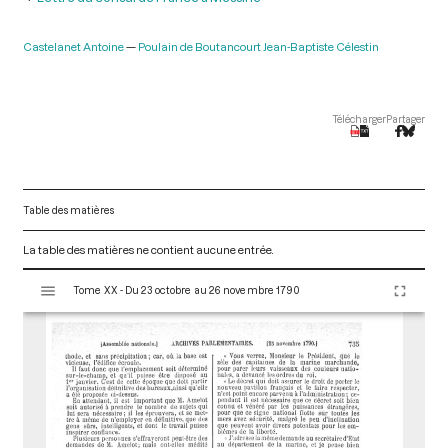
Castelanet Antoine
Poulain de Boutancourt Jean-Baptiste Célestin
Télécharger
Partager
Table des matières
La table des matières ne contient aucune entrée.
V
Tome XX - Du 23 octobre au 26 novembre 1790
i
s
u
a
l
i
s
e