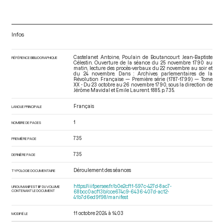
Infos
Castelanet Antoine, Poulain de Boutancourt Jean-Baptiste
RÉFÉRENCE BIBLIOGRAPHIQUE
Célestin. Ouverture de la séance du 25 novembre 1790 au
matin, lecture des procès-verbaux du 22 novembre au soir et
du 24 novembre. Dans : Archives parlementaires de la
Révolution Française — Première série (1787-1799) — Tome
XX - Du 23 octobre au 26 novembre 1790
, sous la direction de
Jérôme Mavidal et Emile Laurent. 1885. p. 735.
Français
LANGUE PRINCIPALE
1
NOMBRE DE PAGES
735
PREMIÈRE PAGE
735
DERNIÈRE PAGE
Déroulement des séances
TYPOLOGIE DOCUMENTAIRE
https://iiif.persee.fr/b0e2cf11-597c-427d-8ac7-
URI DU MANIFEST IIIF DU VOLUME
CONTENANT LE DOCUMENT
68bcc0acf13b/cce674c9-6436-407d-ac12-
41b7d6ed9f98/manifest
11 octobre 2024 à 14:03
MODIFIÉ LE