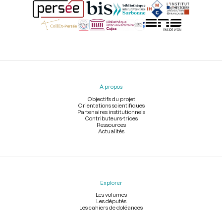
Menu
du
pied
À propos
de
page
Objectifs du projet
Orientations scientifiques
Partenaires institutionnels
Contributeurs-trices
Ressources
Actualités
Explorer
Les volumes
Les députés
Les cahiers de doléances