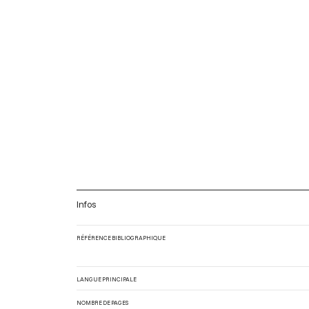
Infos
RÉFÉRENCE BIBLIOGRAPHIQUE
LANGUE PRINCIPALE
NOMBRE DE PAGES