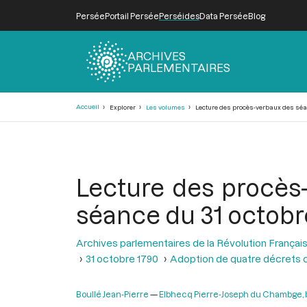
Persée
Portail Persée
Perséides
Data Persée
Blog
ARCHIVES
PARLEMENTAIRES
Fil
Accueil
Explorer
Les volumes
Lecture des procès-verbaux des séanc
d'Ariane
Lecture des procès-
séance du 31 octobr
Archives parlementaires de la Révolution Françai
31 octobre 1790
Adoption de quatre décrets 
Boullé Jean-Pierre
Elbhecq Pierre-Joseph du Chambge, 