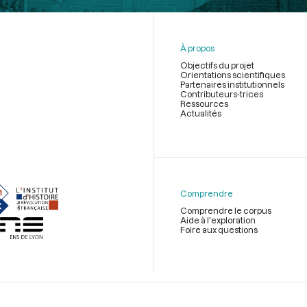
À propos
Objectifs du projet
Orientations scientifiques
Partenaires institutionnels
Contributeurs-trices
Ressources
Actualités
Menu
du
pied
de
Comprendre
page
Comprendre le corpus
Aide à l'exploration
Foire aux questions