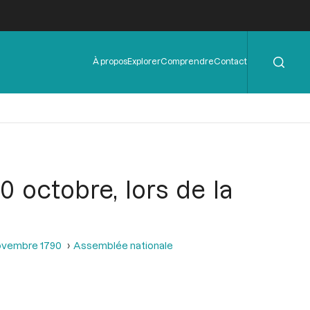
Rechercher
Menu
À propos
Explorer
Comprendre
Contact
de
l'en-
tête
 octobre, lors de la
novembre 1790
Assemblée nationale