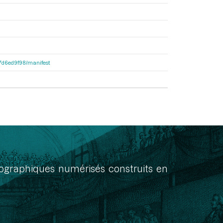
1b7d6ed9f98/manifest
onographiques numérisés construits en