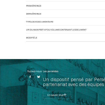
PREMIÈRE PAGE
DERNIÈRE PAGE
TYPOLOGIE DOCUMENTAIRE
URI DU MANIFEST IIIF DU VOLUME CONTENANT LE DOCUMENT
MODIFIÉ LE
Suivez-nous
Les perséides
Un dispositif pensé par Pers
partenariat avec des équipes 
En savoir plus