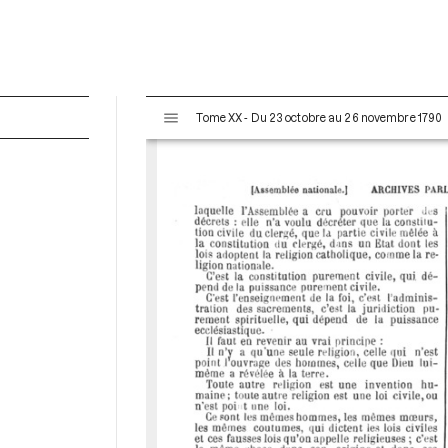
V
Tome XX - Du 23 octobre au 26 novembre 1790
i
s
u
a
l
i
s
e
u
r
M
i
r
a
d
o