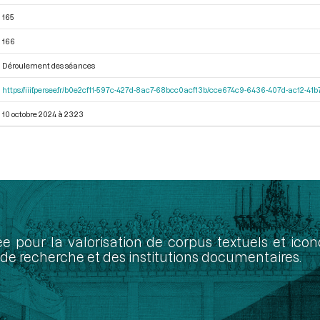
165
166
Déroulement des séances
https://iiif.persee.fr/b0e2cf11-597c-427d-8ac7-68bcc0acf13b/cce674c9-6436-407d-ac12-4
10 octobre 2024 à 23:23
ée pour la valorisation de corpus textuels et ic
de recherche et des institutions documentaires.