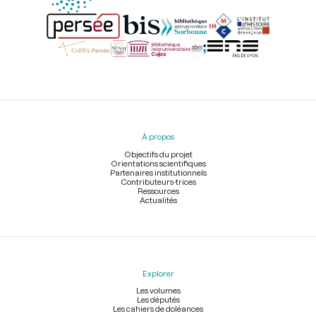
Menu
du
pied
À propos
de
page
Objectifs du projet
Orientations scientifiques
Partenaires institutionnels
Contributeurs-trices
Ressources
Actualités
Explorer
Les volumes
Les députés
Les cahiers de doléances