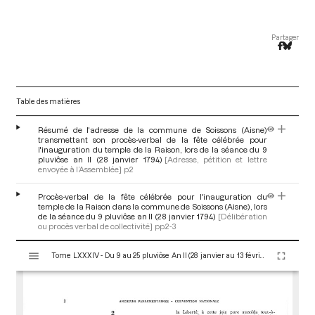
Partager
Table des matières
Résumé de l'adresse de la commune de Soissons (Aisne)
transmettant son procès-verbal de la fête célébrée pour
l'inauguration du temple de la Raison, lors de la séance du 9
pluviôse an II (28 janvier 1794)
[Adresse, pétition et lettre
envoyée à l’Assemblée]
p.2
Procès-verbal de la fête célébrée pour l'inauguration du
temple de la Raison dans la commune de Soissons (Aisne), lors
de la séance du 9 pluviôse an II (28 janvier 1794)
[Délibération
ou procès verbal de collectivité]
pp.2-3
V
Tome LXXXIV - Du 9 au 25 pluviôse An II (28 janvier au 13 février 1794)
i
s
u
a
l