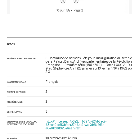
10 sur 782
• Page 2
Infos
3. Commune de Soissons. Fête pour l’inauguration du temple
RÉFÉRENCE BIBLIOGRAPHIQUE
de la Raison. Dans : Archives parlementaires de la Révolution
Française — Première série (1787-1799) — Tome LXXXIV - Du
9 au 25 pluviôse An II (28 janvier au 13 février 1794)
. 1962. pp.
2-3.
Français
LANGUE PRINCIPALE
2
NOMBRE DE PAGES
2
PREMIÈRE PAGE
3
DERNIÈRE PAGE
https://iiif.persee.fr/b0e2cf11-597c-427d-8ac7-
URI DU MANIFEST IIIF DU VOLUME
CONTENANT LE DOCUMENT
68bcc0acf13b/ae487d6c-9b4a-4d68-9f3e-
4640bd6f9234/manifest
10 octobre 2024 à 18:16
MODIFIÉ LE