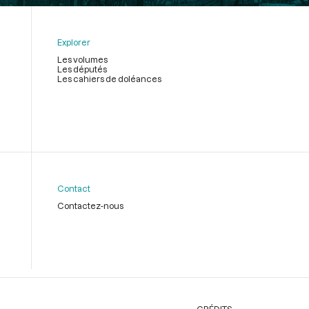
Explorer
Les volumes
Les députés
Les cahiers de doléances
Contact
Contactez-nous
CRÉDITS