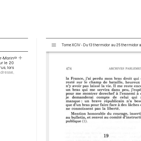
V
Tome XCIV - Du 13 thermidor au 25 thermidor an I
i
s
r-Morin
u
r le 20
a
us, lors
Adresse,
l
i
s
e
u
r
M
i
r
a
d