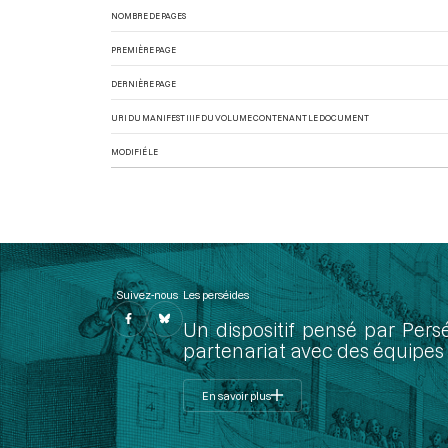
NOMBRE DE PAGES
PREMIÈRE PAGE
DERNIÈRE PAGE
URI DU MANIFEST IIIF DU VOLUME CONTENANT LE DOCUMENT
MODIFIÉ LE
Suivez-nous
Les perséides
Un dispositif pensé par Pers
partenariat avec des équipes 
En savoir plus