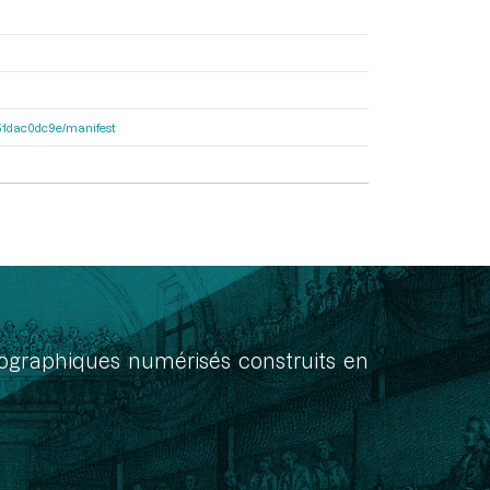
4251dac0dc9e/manifest
onographiques numérisés construits en