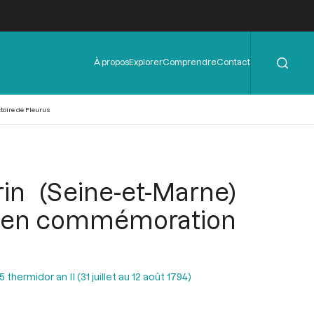
Rechercher
Menu
À propos
Explorer
Comprendre
Contact
de
l'en-
tête
toire de Fleurus
in (Seine-et-Marne)
r, en commémoration
hermidor an II (31 juillet au 12 août 1794)