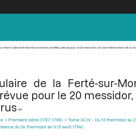
-sur-Morin (Seine-et-Marne) annonce une fête, prévue pour le 20 messidor, en commémoration de la vic
ulaire de la Ferté-sur-Mor
prévue pour le 20 messido
urus
se
Première série (1787-1799)
Tome XCIV - Du 13 thermidor au 25 t
éance du 24 thermidor an II (11 août 1794)