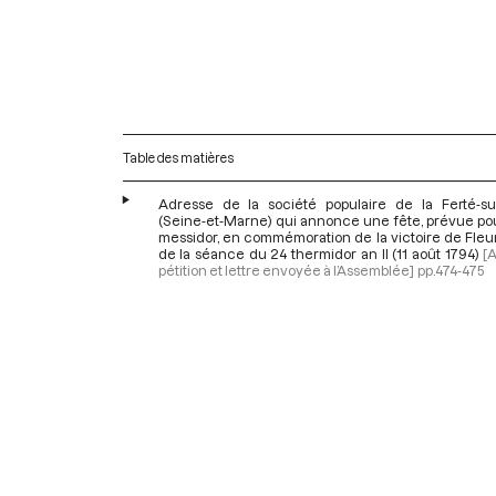
Table des matières
Adresse de la société populaire de la Ferté-su
(Seine-et-Marne) qui annonce une fête, prévue pou
messidor, en commémoration de la victoire de Fleur
de la séance du 24 thermidor an II (11 août 1794)
[
pétition et lettre envoyée à l’Assemblée]
pp.474-475