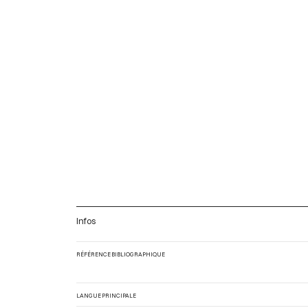
Infos
RÉFÉRENCE BIBLIOGRAPHIQUE
LANGUE PRINCIPALE