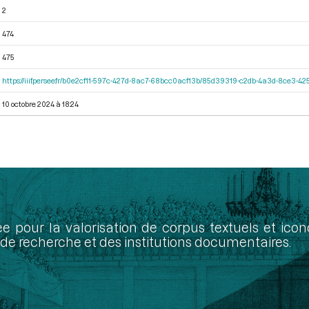
2
474
475
https://iiif.persee.fr/b0e2cf11-597c-427d-8ac7-68bcc0acf13b/85d39319-c2db-4a3d-8ce3-
10 octobre 2024 à 18:24
ée pour la valorisation de corpus textuels et ic
de recherche et des institutions documentaires.