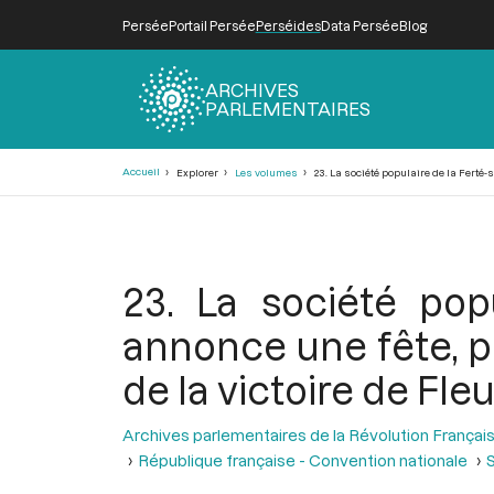
Persée
Portail Persée
Perséides
Data Persée
Blog
ARCHIVES
PARLEMENTAIRES
Fil
Accueil
Explorer
Les volumes
23. La société populaire de la Ferté
d'Ariane
23. La société pop
annonce une fête, 
de la victoire de Fle
Archives parlementaires de la Révolution Françai
République française - Convention nationale
S