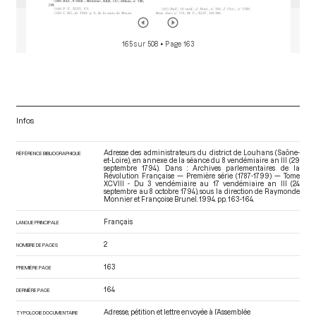
165 sur 508
• Page 163
Infos
Adresse des administrateurs du district de Louhans (Saône-
RÉFÉRENCE BIBLIOGRAPHIQUE
et-Loire), en annexe de la séance du 8 vendémiaire an III (29
septembre 1794). Dans : Archives parlementaires de la
Révolution Française — Première série (1787-1799) — Tome
XCVIII - Du 3 vendémiaire au 17 vendémiaire an III (24
septembre au 8 octobre 1794)
, sous la direction de Raymonde
Monnier et Françoise Brunel. 1994. pp. 163-164.
Français
LANGUE PRINCIPALE
2
NOMBRE DE PAGES
163
PREMIÈRE PAGE
164
DERNIÈRE PAGE
Adresse, pétition et lettre envoyée à l’Assemblée
TYPOLOGIE DOCUMENTAIRE