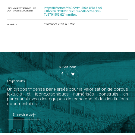
https://iiif.persee.fr/b0e2cf11-597c-427d-8ac7-
URI DU MANIFEST IIIF DU VOLUME
CONTENANT LE DOCUMENT
68bcc0acf13b/40b6c3bf-44db-4c4f-8c06-
7c9791982fd2/manifest
11 octobre 2024 à 07:22
MODIFIÉ LE
Suivez-nous
Les perséides
Un dispositif pensé par Persée pour la valorisation de corpus
textuels et iconographiques numérisés construits en
partenariat avec des équipes de recherche et des institutions
documentaires.
En savoir plus