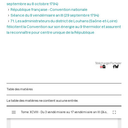
septembre au 8 octobre 1794)
République française - Convention nationale
Séance du 8 vendémiaire an III (29 septembre 1794)
71. Les administrateurs du district de Louhans (Saône-et-Loire)
félicitent la Convention sur son énergie au 9 thermidor et assurent
la reconnaître pour centre unique de la République
Télécharger
Partager
Table des matières
La table des matières ne contient aucune entrée.
V
Tome XCVIII - Du 3 vendémiaire au 17 vendémiaire an III (24 septembre au 8 octobre 1794)
i
s
u