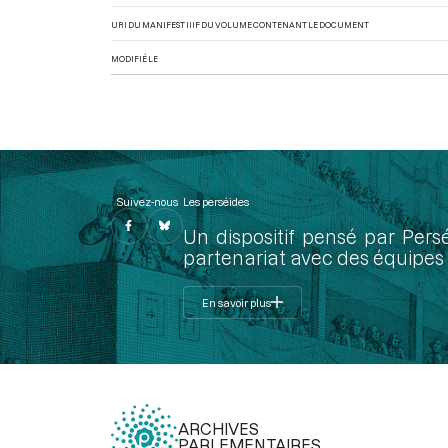
URI DU MANIFEST IIIF DU VOLUME CONTENANT LE DOCUMENT
MODIFIÉ LE
Suivez-nous
Les perséides
Un dispositif pensé par Pers
partenariat avec des équipes 
En savoir plus
ARCHIVES
PARLEMENTAIRES