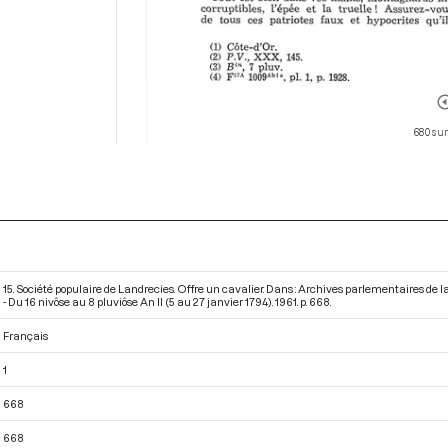
680 sur
15. Société populaire de Landrecies. Offre un cavalier. Dans : Archives parlementaires de
- Du 16 nivôse au 8 pluviôse An II (5 au 27 janvier 1794)
. 1961. p. 668.
Français
1
668
668