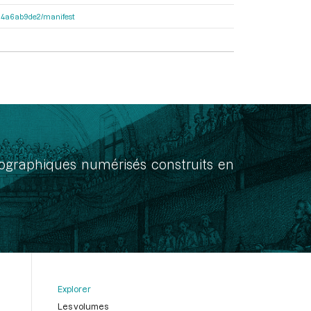
3404a6ab9de2/manifest
onographiques numérisés construits en
Explorer
Les volumes