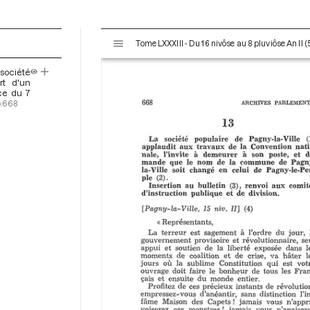
V
Tome LXXXIII - Du 16 nivôse au 8 pluviôse An II (
i
s
 société
u
rt d'un
a
nce du 7
p.668
l
i
s
e
u
r
M
i
r
a
d
o
r