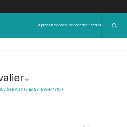
Rechercher
Menu
À propos
Explorer
Comprendre
Contact
de
l'en-
tête
valier
uviôse An II (5 au 27 janvier 1794)