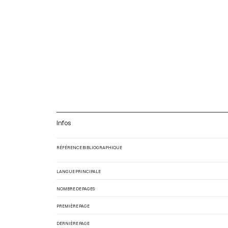
Infos
RÉFÉRENCE BIBLIOGRAPHIQUE
LANGUE PRINCIPALE
NOMBRE DE PAGES
PREMIÈRE PAGE
DERNIÈRE PAGE