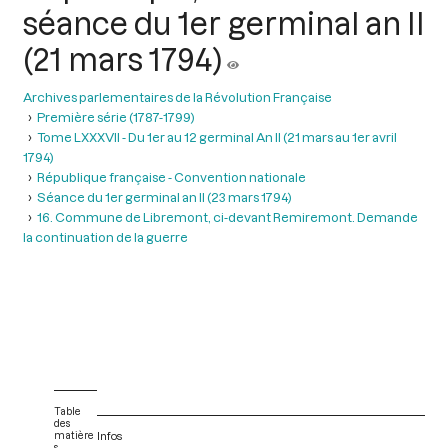
séance du 1er germinal an II
(21 mars 1794)
Archives parlementaires de la Révolution Française
Première série (1787-1799)
Tome LXXXVII - Du 1er au 12 germinal An II (21 mars au 1er avril
1794)
République française - Convention nationale
Séance du 1er germinal an II (23 mars 1794)
16. Commune de Libremont, ci-devant Remiremont. Demande
la continuation de la guerre
Table
des
matière
Infos
s