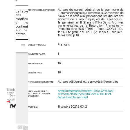
Adresse du conseil général de la commune de
RÉFÉRENCE BIBLIOGRAPHIQUE
La table
Libremont (Vosges) qui remercie la Convention de
des
n'avoir pas cédé aux propositions insidieuses des
matière
ennemis de la République, lors de la séance du
s ne
1er germinal an II (21 mars 1794). Dans : Archives
parlementaires de la Révolution Française —
contient
Première série (1787-1799) — Tome LXXXVII - Du
aucune
1er au 12 germinal An II (21 mars au 1er avril
entrée.
1794)
. 1968. p. 16.
V
Français
LANGUE PRINCIPALE
Tome LXXXVII - Du 1er au 12 germinal An II (21 mars au 1er avril 1794)
i
s
1
NOMBRE DE PAGES
u
a
16
PREMIÈRE PAGE
l
16
DERNIÈRE PAGE
i
s
Adresse, pétition et lettre envoyée à l’Assemblée
TYPOLOGIE DOCUMENTAIRE
e
Téléch
u
https://iiif.persee.fr/b0e2cf11-597c-427d-8ac7-
URI DU MANIFEST IIIF DU
arger
VOLUME CONTENANT LE
68bcc0acf13b/31eb2316-21c4-4506-b3cf-
r
DOCUMENT
Part
4eba41baccfe/manifest
age
M
r
11 octobre 2024 à 03:12
i
MODIFIÉ LE
r
a
d