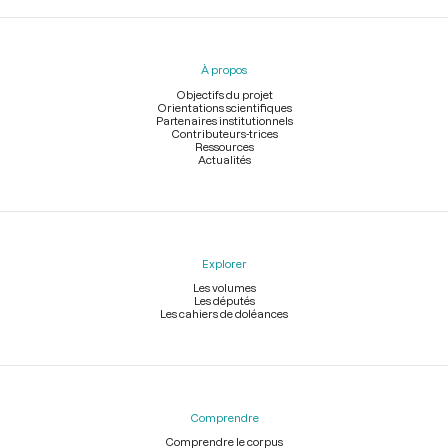
Menu
du
pied
À propos
de
page
Objectifs du projet
Orientations scientifiques
Partenaires institutionnels
Contributeurs-trices
Ressources
Actualités
Explorer
Les volumes
Les députés
Les cahiers de doléances
Comprendre
Comprendre le corpus