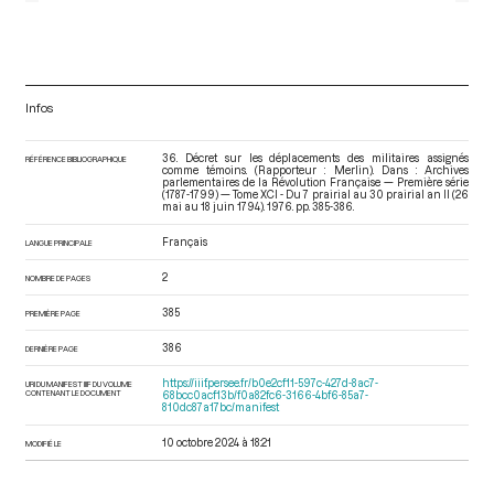
Infos
36. Décret sur les déplacements des militaires assignés
RÉFÉRENCE BIBLIOGRAPHIQUE
comme témoins. (Rapporteur : Merlin). Dans : Archives
parlementaires de la Révolution Française — Première série
(1787-1799) — Tome XCI - Du 7 prairial au 30 prairial an II (26
mai au 18 juin 1794)
. 1976. pp. 385-386.
Français
LANGUE PRINCIPALE
2
NOMBRE DE PAGES
385
PREMIÈRE PAGE
386
DERNIÈRE PAGE
https://iiif.persee.fr/b0e2cf11-597c-427d-8ac7-
URI DU MANIFEST IIIF DU VOLUME
CONTENANT LE DOCUMENT
68bcc0acf13b/f0a82fc6-3166-4bf6-85a7-
810dc87a17bc/manifest
10 octobre 2024 à 18:21
MODIFIÉ LE