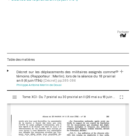
Partager
Table des matières
Décret sur les déplacements des militaires assignés comme
témoins. (Rapporteur : Merlin), lors de la séance du 18 prairial
an II (6 juin 1794)
[Décret]
pp.385-386
Philippe Antoine Merlin de Douai
V
Tome XCI - Du 7 prairial au 30 prairial an II (26 mai au 18 juin 1794)
i
s
u
a
l
i
s