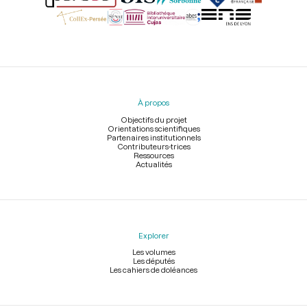
Menu
du
pied
À propos
de
page
Objectifs du projet
Orientations scientifiques
Partenaires institutionnels
Contributeurs-trices
Ressources
Actualités
Explorer
Les volumes
Les députés
Les cahiers de doléances