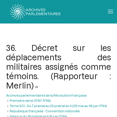
ARCHIVES
PARLEMENTAIRES
Fil
d'Ariane
36. Décret sur les
déplacements des
militaires assignés comme
témoins. (Rapporteur :
Merlin)
Archives parlementaires de la Révolution Française
Première série (1787-1799)
Tome XCI - Du 7 prairial au 30 prairial an II (26 mai au 18 juin 1794)
République française - Convention nationale
Séance du 18 prairial an II (6 juin 1794)