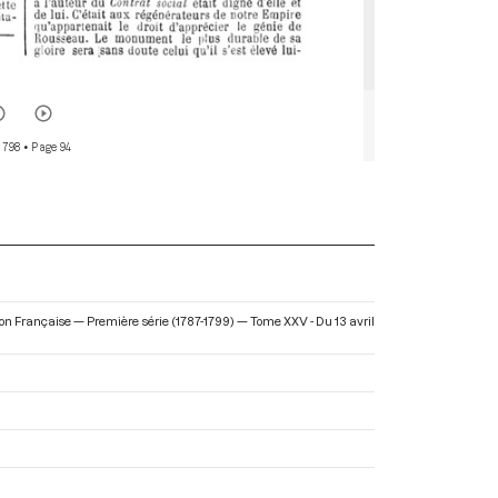
 798
• Page 94
tion Française — Première série (1787-1799) — Tome XXV - Du 13 avril