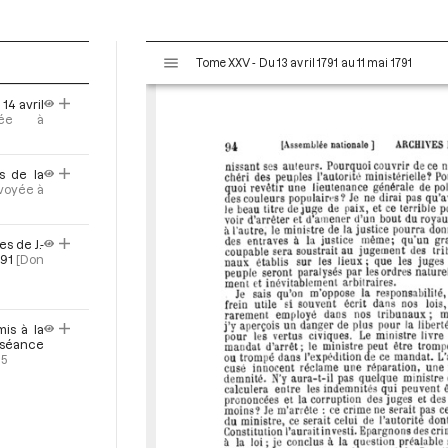
V
Tome XXV - Du 13 avril 1791 au 11 mai 1791
i
s
14 avril
u
oyée à
a
l
s de la
i
nvoyée à
s
e
u
s de J.-
r
91
[Don
M
i
r
is à la
a
a séance
95
d
o
r