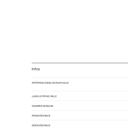
Infos
RÉFÉRENCE BIBLIOGRAPHIQUE
LANGUE PRINCIPALE
NOMBRE DE PAGES
PREMIÈRE PAGE
DERNIÈRE PAGE