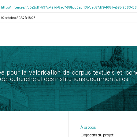
https://iiif.persee.fr/b0e2cf11-597c-427d-8ac7-68bcc0acf13b/cad57d79-1084-4575-9363-f
10 octobre 2024 à 18:06
ée pour la valorisation de corpus textuels et ic
de recherche et des institutions documentaires.
À propos
Objectifs du projet