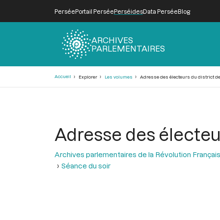
Persée
Portail Persée
Perséides
Data Persée
Blog
ARCHIVES
PARLEMENTAIRES
Fil
Accueil
Explorer
Les volumes
Adresse des électeurs du district d
d'Ariane
Adresse des électeur
Archives parlementaires de la Révolution Françai
Séance du soir