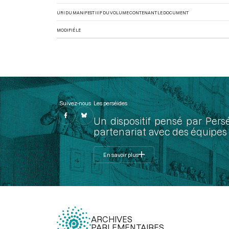
URI DU MANIFEST IIIF DU VOLUME CONTENANT LE DOCUMENT
MODIFIÉ LE
Suivez-nous
Les perséides
Un dispositif pensé par Pers
partenariat avec des équipes 
En savoir plus
ARCHIVES
PARLEMENTAIRES