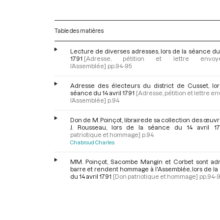
Table des matières
Lecture de diverses adresses, lors de la séance du 
1791
[Adresse, pétition et lettre env
l’Assemblée]
pp.94-95
Adresse des électeurs du district de Cusset, lor
séance du 14 avril 1791
[Adresse, pétition et lettre e
l’Assemblée]
p.94
Don de M. Poinçot, librairede sa collection des œuvre
J. Rousseau, lors de la séance du 14 avril 17
patriotique et hommage]
p.94
Chabroud Charles
MM. Poinçot, Sacombe Mangin et Corbet sont adm
barre et rendent hommage à l'Assemblée, lors de l
du 14 avril 1791
[Don patriotique et hommage]
pp.94-