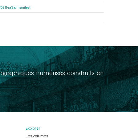
56f02114a3a/manifest
onographiques numérisés construits en
Explorer
Les volumes