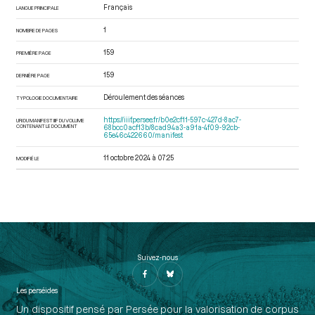
Français
LANGUE PRINCIPALE
1
NOMBRE DE PAGES
159
PREMIÈRE PAGE
159
DERNIÈRE PAGE
Déroulement des séances
TYPOLOGIE DOCUMENTAIRE
https://iiif.persee.fr/b0e2cf11-597c-427d-8ac7-
URI DU MANIFEST IIIF DU VOLUME
CONTENANT LE DOCUMENT
68bcc0acf13b/8cad94a3-a91a-4f09-92cb-
65e46c422660/manifest
11 octobre 2024 à 07:25
MODIFIÉ LE
Suivez-nous
Les perséides
Un dispositif pensé par Persée pour la valorisation de corpus