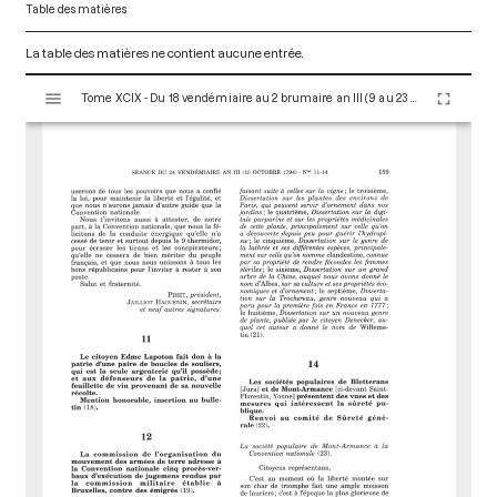
Table des matières
La table des matières ne contient aucune entrée.
V
Tome XCIX - Du 18 vendémiaire au 2 brumaire an III (9 au 23 octobre 1794)
i
s
u
a
l
i
s
e
u
r
M
i
r
a
d
o
r