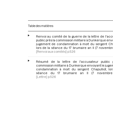
Table des matières
Renvoi au comité de la guerre de la lettre de l'ac
public près la commission militaire à Dunkerque env
jugement de condamnation à mort du sergent Chap
lors de la séance du 17 brumaire an II (7 novembr
[Renvoi aux comités]
p.526
Résumé de la lettre de l'accusateur public 
commission militaire à Dunkerque envoyant le juge
condamnation à mort du sergent Chapulliot, lor
séance du 17 brumaire an II (7 novembre
[Lettre]
p.526