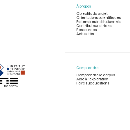
À propos
Objectifs du projet
Orientations scientifiques
Partenaires institutionnels
Contributeurs-trices
Ressources
Actualités
Menu
du
pied
de
Comprendre
page
Comprendre le corpus
Aide à l'exploration
Foire aux questions