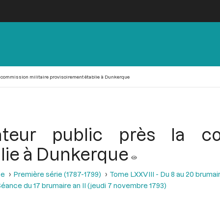
la commission militaire provisoirement établie à Dunkerque
ateur public près la co
lie à Dunkerque
se
Première série (1787-1799)
Tome LXXVIII - Du 8 au 20 brumair
éance du 17 brumaire an II (jeudi 7 novembre 1793)