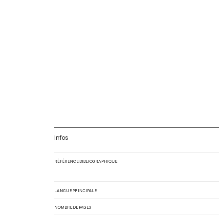
Infos
RÉFÉRENCE BIBLIOGRAPHIQUE
LANGUE PRINCIPALE
NOMBRE DE PAGES