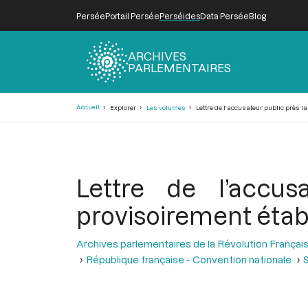
Persée
Portail Persée
Perséides
Data Persée
Blog
ARCHIVES
PARLEMENTAIRES
Fil
Accueil
Explorer
Les volumes
Lettre de l’accusateur public près 
d'Ariane
Lettre de l’accus
provisoirement étab
Archives parlementaires de la Révolution Françai
République française - Convention nationale
S