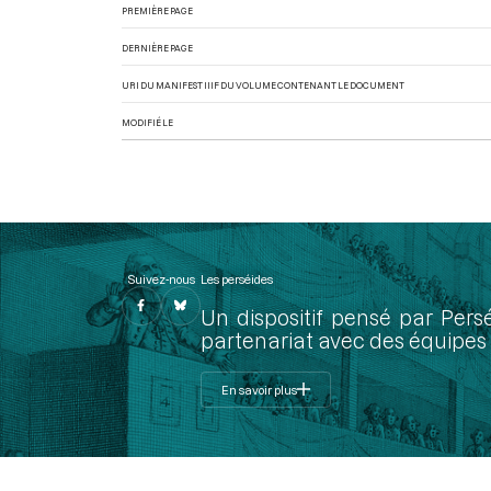
PREMIÈRE PAGE
DERNIÈRE PAGE
URI DU MANIFEST IIIF DU VOLUME CONTENANT LE DOCUMENT
MODIFIÉ LE
Suivez-nous
Les perséides
Un dispositif pensé par Pers
partenariat avec des équipes 
En savoir plus