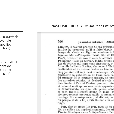
V
Tome LXXVIII - Du 8 au 20 brumaire an II (29 o
i
s
cusateur
u
oyant le
a
ulliot,
e 1793)
l
i
s
près la
e
ment de
s de la
u
 1793)
r
M
i
r
a
d
o