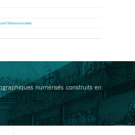
2dac5471694a/manifest
onographiques numérisés construits en