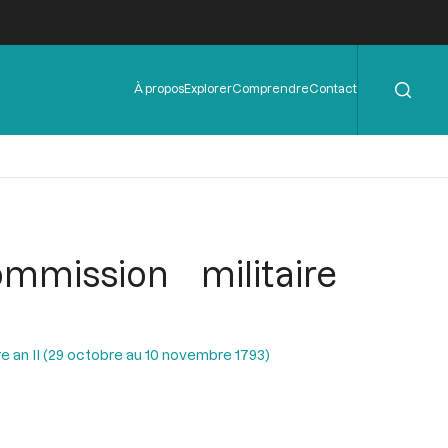
Rechercher
Menu
À propos
Explorer
Comprendre
Contact
de
l'en-
tête
mmission militaire
e an II (29 octobre au 10 novembre 1793)