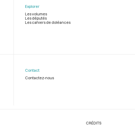
Explorer
Les volumes
Les députés
Les cahiers de doléances
Contact
Contactez-nous
CRÉDITS