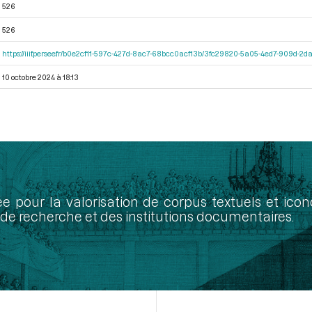
526
526
https://iiif.persee.fr/b0e2cf11-597c-427d-8ac7-68bcc0acf13b/3fc29820-5a05-4ed7-909d-
10 octobre 2024 à 18:13
ée pour la valorisation de corpus textuels et ic
de recherche et des institutions documentaires.