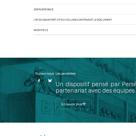
DERNIÈRE PAGE
URI DU MANIFEST IIIF DU VOLUME CONTENANT LE DOCUMENT
MODIFIÉ LE
Suivez-nous
Les perséides
Un dispositif pensé par Pers
partenariat avec des équipes 
En savoir plus