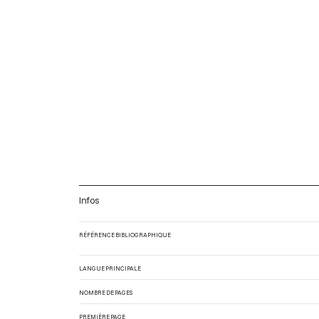
Infos
RÉFÉRENCE BIBLIOGRAPHIQUE
LANGUE PRINCIPALE
NOMBRE DE PAGES
PREMIÈRE PAGE