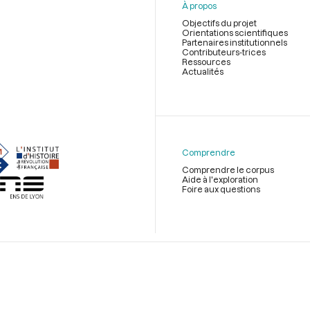
À propos
Objectifs du projet
Orientations scientifiques
Partenaires institutionnels
Contributeurs-trices
Ressources
Actualités
Menu
du
pied
de
Comprendre
page
Comprendre le corpus
Aide à l'exploration
Foire aux questions