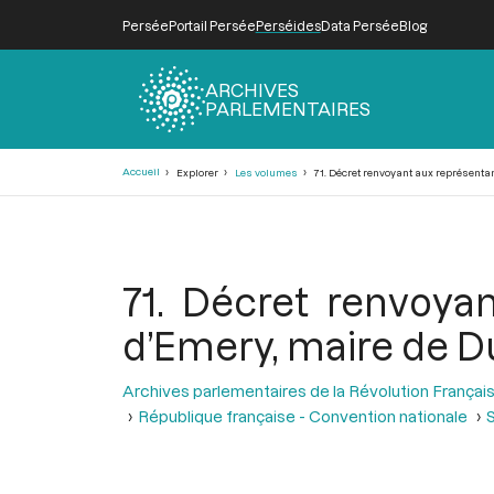
Persée
Portail Persée
Perséides
Data Persée
Blog
ARCHIVES
PARLEMENTAIRES
Fil
Accueil
Explorer
Les volumes
71. Décret renvoyant aux représentan
d'Ariane
71. Décret renvoyan
d’Emery, maire de D
Archives parlementaires de la Révolution Françai
République française - Convention nationale
S