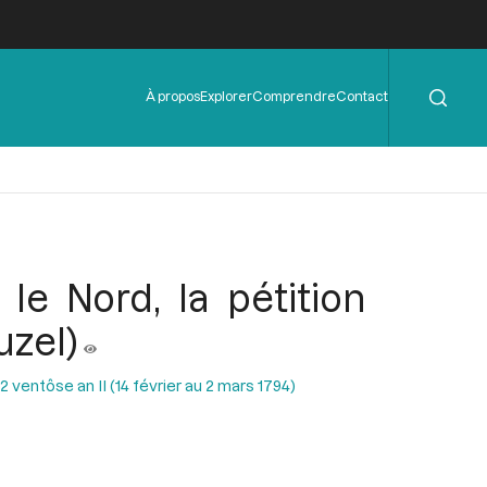
Rechercher
Menu
À propos
Explorer
Comprendre
Contact
de
l'en-
tête
le Nord, la pétition
uzel)
ventôse an II (14 février au 2 mars 1794)