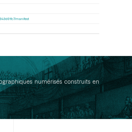
3d949d61fc7/manifest
onographiques numérisés construits en