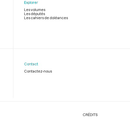
Explorer
Les volumes
Les députés
Les cahiers de doléances
Contact
Contactez-nous
CRÉDITS