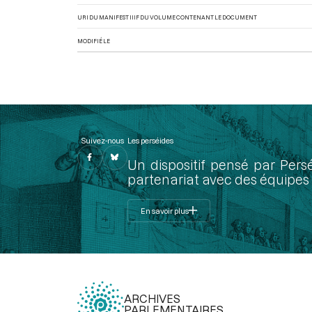
URI DU MANIFEST IIIF DU VOLUME CONTENANT LE DOCUMENT
MODIFIÉ LE
Suivez-nous
Les perséides
Un dispositif pensé par Pers
partenariat avec des équipes 
En savoir plus
ARCHIVES
PARLEMENTAIRES