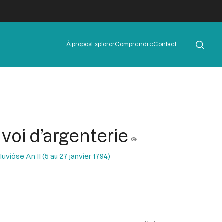
Rechercher
Menu
À propos
Explorer
Comprendre
Contact
de
l'en-
tête
nvoi d’argenterie
uviôse An II (5 au 27 janvier 1794)