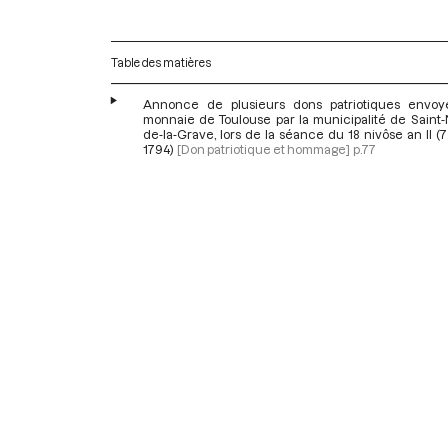
Table des matières
Annonce de plusieurs dons patriotiques envoy
monnaie de Toulouse par la municipalité de Saint-
de-la-Grave, lors de la séance du 18 nivôse an II (7
1794)
[Don patriotique et hommage]
p.77