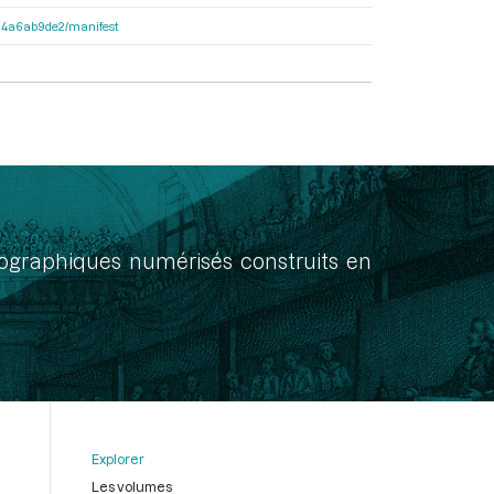
3404a6ab9de2/manifest
onographiques numérisés construits en
Explorer
Les volumes