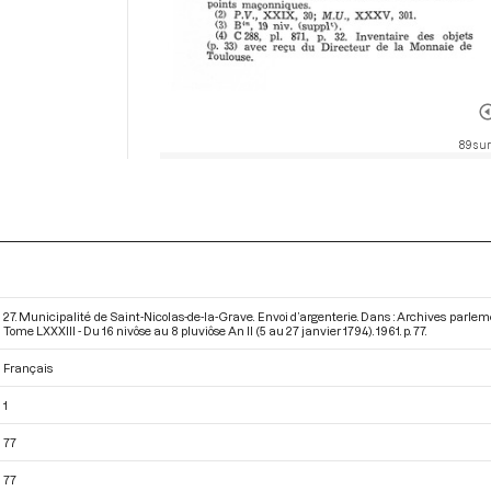
89 sur
27. Municipalité de Saint-Nicolas-de-la-Grave. Envoi d’argenterie. Dans : Archives parle
Tome LXXXIII - Du 16 nivôse au 8 pluviôse An II (5 au 27 janvier 1794)
. 1961. p. 77.
Français
1
77
77