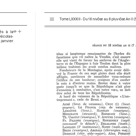
V
Tome LXXXIII - Du 16 nivôse au 8 pluviôse An II (
i
s
és à la
u
Nicolas-
a
 janvier
l
i
s
e
u
r
M
i
r
a
d
o
r