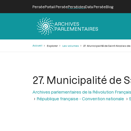
Persée
Portail Persée
Perséides
Data Persée
Blog
ARCHIVES
PARLEMENTAIRES
Fil
Accueil
Explorer
Les volumes
27. Municipalité de Saint-Nicolas-de-
d'Ariane
27. Municipalité de S
Archives parlementaires de la Révolution Françai
République française - Convention nationale
S