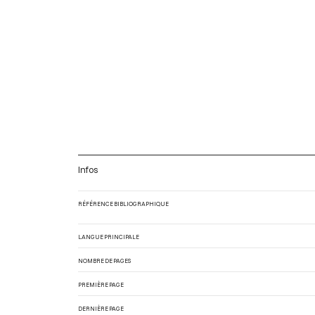
Infos
RÉFÉRENCE BIBLIOGRAPHIQUE
LANGUE PRINCIPALE
NOMBRE DE PAGES
PREMIÈRE PAGE
DERNIÈRE PAGE