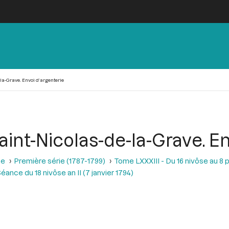
la-Grave. Envoi d’argenterie
aint-Nicolas-de-la-Grave. E
se
Première série (1787-1799)
Tome LXXXIII - Du 16 nivôse au 8 pl
éance du 18 nivôse an II (7 janvier 1794)