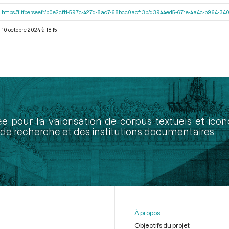
https://iiif.persee.fr/b0e2cf11-597c-427d-8ac7-68bcc0acf13b/d3944ed5-671e-4a4c-b964-
10 octobre 2024 à 18:15
ée pour la valorisation de corpus textuels et ic
de recherche et des institutions documentaires.
À propos
Objectifs du projet