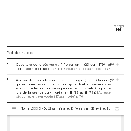
Partager
Table des matières
Ouverture de la séance du 4 floréal an II (23 avril 1794) et
lecture de la correspondance
[Déroulement des séances]
p.176
Adresse de la société populaire de Boulogne (Haute-Garonne)
qui exprime des sentiments montagnards et anti-fédéralistes
et annonce l'extraction de salpêtre et les dons faits à la patrie,
lors de la séance du 4 floréal an II (23 avril 1794)
[Adresse,
pétition et lettre envoyée à l’Assemblée]
p.176
V
Tome LXXXIX - Du 29 germinal au 13 floréal an II (18 avril au 2 mai 1794)
i
s
u
a