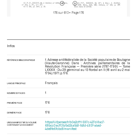
176 sur 613
• Page 176
Infos
1. Adresse antifédéraliste de la Société populaire de Boulogne
RÉFÉRENCE BIBLIOGRAPHIQUE
(Haute-Garonne). Dans : Archives parlementaires de la
Révolution Française — Première série (1787-1799) — Tome
LXXXIX - Du 29 germinal au 13 floréal an II (18 avril au 2 mai
1794)
. 1971. p. 176.
Français
LANGUE PRINCIPALE
1
NOMBRE DE PAGES
176
PREMIÈRE PAGE
176
DERNIÈRE PAGE
https://iiif.persee.fr/b0e2cf11-597c-427d-8ac7-
URI DU MANIFEST IIIF DU VOLUME
CONTENANT LE DOCUMENT
68bcc0acf13b/bd24a548-148d-493f-a4ed-
4de8fe6fcbc8/manifest