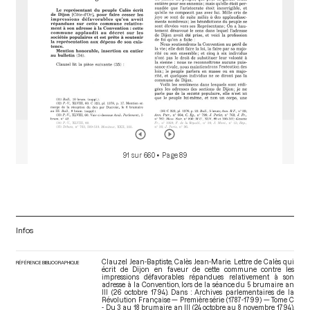
91 sur 660
• Page 89
Infos
Clauzel Jean-Baptiste, Calès Jean-Marie. Lettre de Calès qui
RÉFÉRENCE BIBLIOGRAPHIQUE
écrit de Dijon en faveur de cette commune contre les
impressions défavorables répandues relativement à son
adresse à la Convention, lors de la séance du 5 brumaire an
III (26 octobre 1794). Dans : Archives parlementaires de la
Révolution Française — Première série (1787-1799) — Tome C
- Du 3 au 18 brumaire an III (24 octobre au 8 novembre 1794)
,