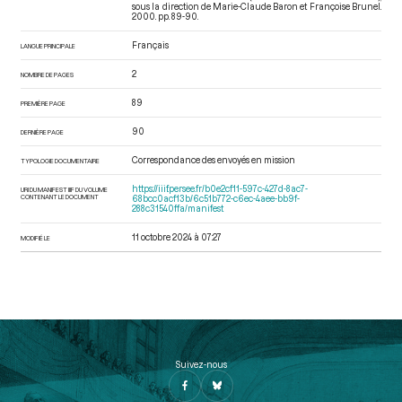
sous la direction de Marie-Claude Baron et Françoise Brunel.
2000. pp. 89-90.
Français
LANGUE PRINCIPALE
2
NOMBRE DE PAGES
89
PREMIÈRE PAGE
90
DERNIÈRE PAGE
Correspondance des envoyés en mission
TYPOLOGIE DOCUMENTAIRE
https://iiif.persee.fr/b0e2cf11-597c-427d-8ac7-
URI DU MANIFEST IIIF DU VOLUME
CONTENANT LE DOCUMENT
68bcc0acf13b/6c51b772-c6ec-4aee-bb9f-
288c31540ffa/manifest
11 octobre 2024 à 07:27
MODIFIÉ LE
Suivez-nous