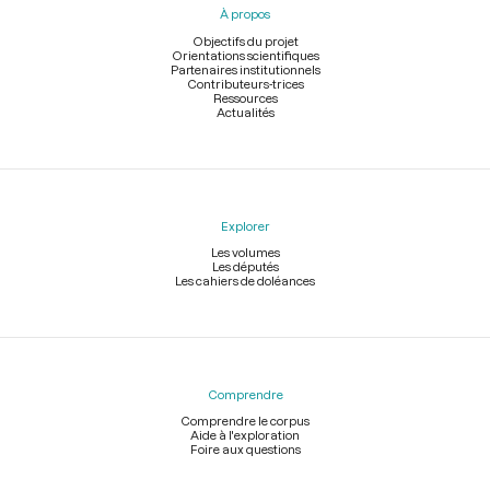
À propos
de
page
Objectifs du projet
Orientations scientifiques
Partenaires institutionnels
Contributeurs-trices
Ressources
Actualités
Explorer
Les volumes
Les députés
Les cahiers de doléances
Comprendre
Comprendre le corpus
Aide à l'exploration
Foire aux questions