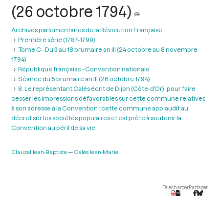
(26 octobre 1794)
Archives parlementaires de la Révolution Française
Première série (1787-1799)
Tome C - Du 3 au 18 brumaire an III (24 octobre au 8 novembre
1794)
République française - Convention nationale
Séance du 5 brumaire an III (26 octobre 1794)
8. Le représentant Calés écrit de Dijon (Côte-d’Or), pour faire
cesser les impressions défavorables sur cette commune relatives
à son adresse à la Convention : cette commune applaudit au
décret sur les sociétés populaires et est prête à soutenir la
Convention au péril de sa vie
Clauzel Jean-Baptiste
Calès Jean-Marie
Télécharger
Partager