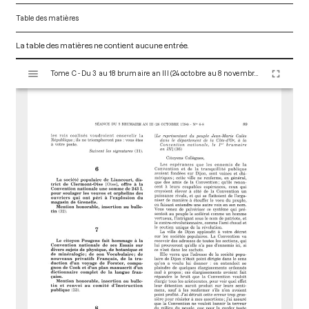
Table des matières
La table des matières ne contient aucune entrée.
V
Tome C - Du 3 au 18 brumaire an III (24 octobre au 8 novembre 1794)
i
s
u
a
l
i
s
e
u
r
M
i
r
a
d
o
r