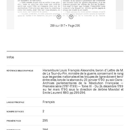
299 sur 817
• Page 295
Infos
Harambure Louis François Alexandre, baron d'. Lettre de M.
RÉFÉRENCE BIBLIOGRAPHIQUE
de La Tour-du-Pin, ministre de la guerre, concernant le rang
que les gardes nationales et les troupes de ligne doivent tenir
entre elles, lors de la séance du 23 janvier 1790 au soir. Dans :
Archives parlementaires de la Révolution Française —
Première série (1787-1799) — Tome XI - Du 24 décembre 1789
au 1er mars 1790
, sous la direction de Jérôme Mavidal et
Emile Laurent. 1880. pp. 295-296.
Français
LANGUE PRINCIPALE
2
NOMBRE DE PAGES
295
PREMIÈRE PAGE
296
DERNIÈRE PAGE