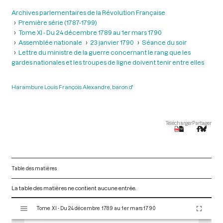
Archives parlementaires de la Révolution Française
Première série (1787-1799)
Tome XI - Du 24 décembre 1789 au 1er mars 1790
Assemblée nationale
23 janvier 1790
Séance du soir
Lettre du ministre de la guerre concernant le rang que les
gardes nationales et les troupes de ligne doivent tenir entre elles
Harambure Louis François Alexandre, baron d'
Télécharger
Partager
Table des matières
La table des matières ne contient aucune entrée.
V
Tome XI - Du 24 décembre 1789 au 1er mars 1790
i
s