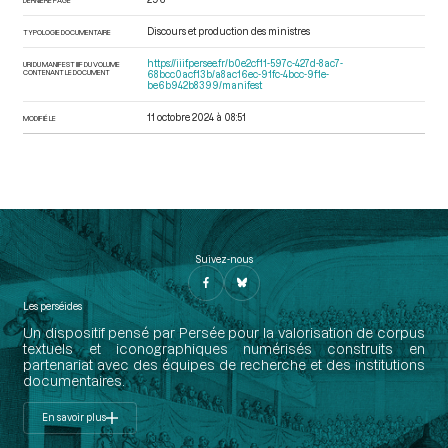
Discours et production des ministres
TYPOLOGIE DOCUMENTAIRE
https://iiif.persee.fr/b0e2cf11-597c-427d-8ac7-
URI DU MANIFEST IIIF DU VOLUME
CONTENANT LE DOCUMENT
68bcc0acf13b/a8ac16ec-91fc-4bcc-9f1e-
be6b942b8399/manifest
11 octobre 2024 à 08:51
MODIFIÉ LE
Suivez-nous
Les perséides
Un dispositif pensé par Persée pour la valorisation de corpus
textuels et iconographiques numérisés construits en
partenariat avec des équipes de recherche et des institutions
documentaires.
En savoir plus