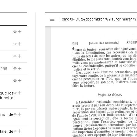
V
Tome XI - Du 24 décembre 1789 au 1er mars 179
i
s
u
a
l
i
s
e
-295
u
r
M
i
 que les
ir entre
r
a
d
ens de
o
r
tale de