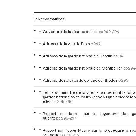
Table des matières
Ouverture de la séance du soir
pp.292-294
Adresse de la ville de Riom
p.294
Adresse de la garde nationale d'Hesdin
p.294
Adresse de la garde nationale de Montpellier
pp.294
Adresse des élèves du collège de Rhodez
p.295
Lettre du ministre de la guerre concernant le rang
gardes nationales et les troupes de ligne doivent ten
elles
pp.295-296
Rapport et décret sur le logement des g
guerre
pp.296-297
Rapport par l'abbé Maury sur la procédure prévô
Marseille
pp.297-315