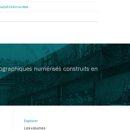
6b942b8399/manifest
onographiques numérisés construits en
Explorer
Les volumes