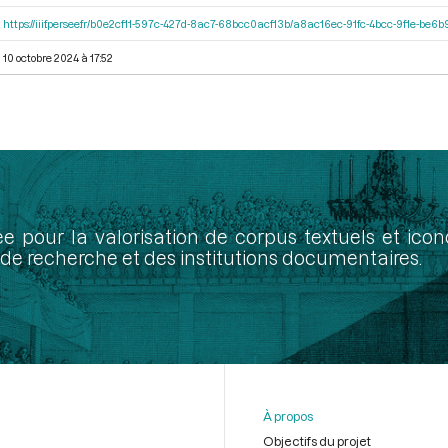
https://iiif.persee.fr/b0e2cf11-597c-427d-8ac7-68bcc0acf13b/a8ac16ec-91fc-4bcc-9f1e-be
10 octobre 2024 à 17:52
ée pour la valorisation de corpus textuels et ic
de recherche et des institutions documentaires.
À propos
Objectifs du projet