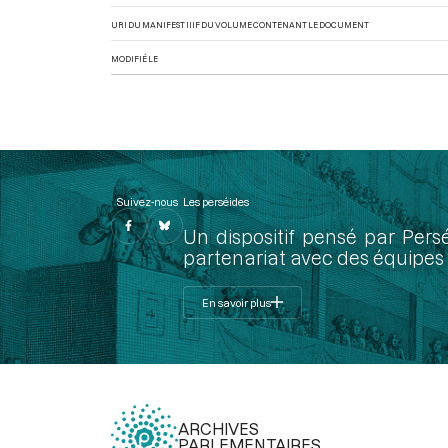
URI DU MANIFEST IIIF DU VOLUME CONTENANT LE DOCUMENT
MODIFIÉ LE
Suivez-nous
Les perséides
Un dispositif pensé par Pers
partenariat avec des équipes 
En savoir plus
ARCHIVES
PARLEMENTAIRES