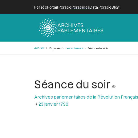
Persée
Portail Persée
Perséides
Data Persée
Blog
ARCHIVES
PARLEMENTAIRES
Fil
Accueil
Explorer
Les volumes
Séance du soir
d'Ariane
Séance du soir
Archives parlementaires de la Révolution Françai
23 janvier 1790