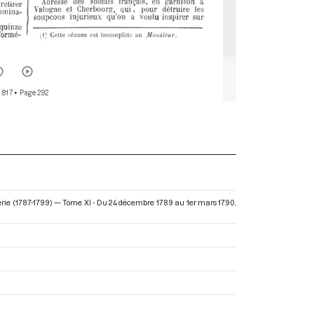
 817
• Page 292
érie (1787-1799) — Tome XI - Du 24 décembre 1789 au 1er mars 1790
,