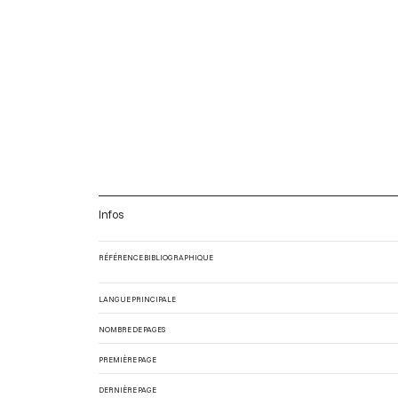
Infos
RÉFÉRENCE BIBLIOGRAPHIQUE
LANGUE PRINCIPALE
NOMBRE DE PAGES
PREMIÈRE PAGE
DERNIÈRE PAGE