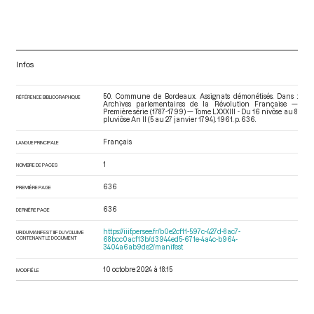
Infos
50. Commune de Bordeaux. Assignats démonétisés. Dans :
RÉFÉRENCE BIBLIOGRAPHIQUE
Archives parlementaires de la Révolution Française —
Première série (1787-1799) — Tome LXXXIII - Du 16 nivôse au 8
pluviôse An II (5 au 27 janvier 1794)
. 1961. p. 636.
Français
LANGUE PRINCIPALE
1
NOMBRE DE PAGES
636
PREMIÈRE PAGE
636
DERNIÈRE PAGE
https://iiif.persee.fr/b0e2cf11-597c-427d-8ac7-
URI DU MANIFEST IIIF DU VOLUME
CONTENANT LE DOCUMENT
68bcc0acf13b/d3944ed5-671e-4a4c-b964-
3404a6ab9de2/manifest
10 octobre 2024 à 18:15
MODIFIÉ LE