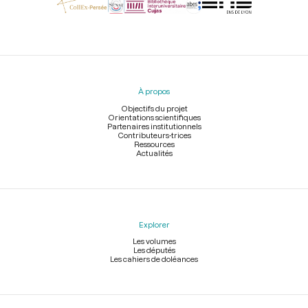
Menu
du
pied
À propos
de
page
Objectifs du projet
Orientations scientifiques
Partenaires institutionnels
Contributeurs-trices
Ressources
Actualités
Explorer
Les volumes
Les députés
Les cahiers de doléances