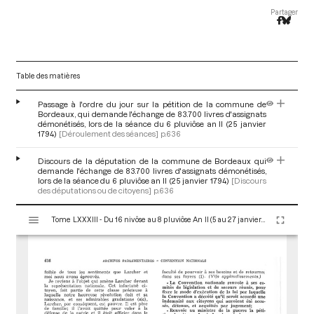
Partager
Table des matières
Passage à l'ordre du jour sur la pétition de la commune de
Bordeaux, qui demande l'échange de 83.700 livres d'assignats
démonétisés, lors de la séance du 6 pluviôse an II (25 janvier
1794)
[Déroulement des séances]
p.636
Discours de la députation de la commune de Bordeaux qui
demande l'échange de 83.700 livres d'assignats démonétisés,
lors de la séance du 6 pluviôse an II (25 janvier 1794)
[Discours
des députations ou de citoyens]
p.636
V
Tome LXXXIII - Du 16 nivôse au 8 pluviôse An II (5 au 27 janvier 1794)
i
s
u
a
l
i
s