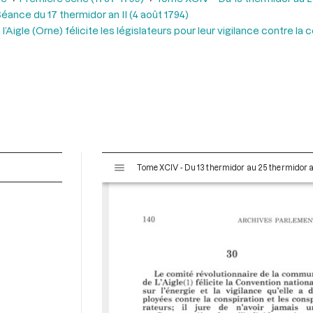
éance du 17 thermidor an II (4 août 1794)
Aigle (Orne) félicite les législateurs pour leur vigilance contre la
V
Tome XCIV - Du 13 thermidor au 25 thermidor an I
i
s
u
a
l
i
s
e
u
r