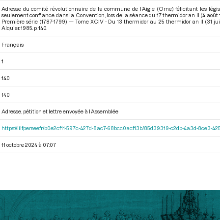
Adresse du comité révolutionnaire de la commune de l’Aigle (Orne) félicitant les législ
seulement confiance dans la Convention, lors de la séance du 17 thermidor an II (4 août
Première série (1787-1799) — Tome XCIV - Du 13 thermidor au 25 thermidor an II (31 juil
Alquier. 1985. p. 140.
Français
1
140
140
Adresse, pétition et lettre envoyée à l’Assemblée
https://iiif.persee.fr/b0e2cf11-597c-427d-8ac7-68bcc0acf13b/85d39319-c2db-4a3d-8ce3-
11 octobre 2024 à 07:07