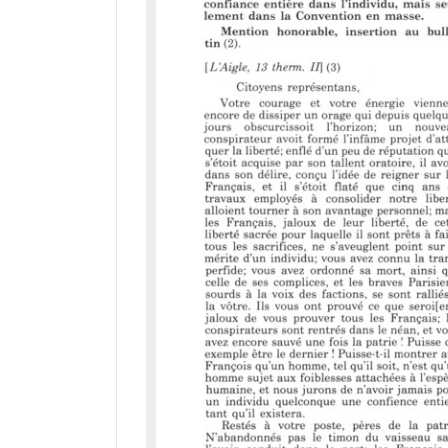
M
i
r
a
d
o
r