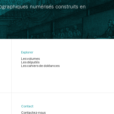
onographiques numérisés construits en
Explorer
Les volumes
Les députés
Les cahiers de doléances
Contact
Contactez-nous