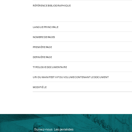
RÉFÉRENCE BIBLIOGRAPHIQUE
LANGUE PRINCIPALE
NOMBRE DE PAGES
PREMIÈRE PAGE
DERNIÈRE PAGE
TYPOLOGIE DOCUMENTAIRE
URI DU MANIFEST IIIF DU VOLUME CONTENANT LE DOCUMENT
MODIFIÉ LE
Suivez-nous
Les perséides