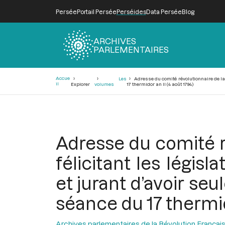
Persée
Portail Persée
Perséides
Data Persée
Blog
ARCHIVES
PARLEMENTAIRES
Fil
Accue
Les
Adresse du comité révolutionnaire de la 
d'Ariane
il
Explorer
volumes
17 thermidor an II (4 août 1794)
Adresse du comité r
félicitant les législ
et jurant d’avoir se
séance du 17 thermido
Archives parlementaires de la Révolution Françai