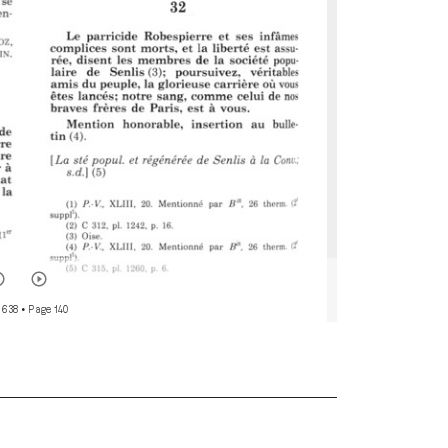
 638
• Page 140