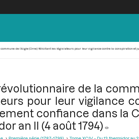
commune de l’Aigle (Orne) félicitant les législateurs pour leur vigilance contre la conspiration et 
évolutionnaire de la commu
ateurs pour leur vigilance 
ulement confiance dans la C
r an II (4 août 1794)
se
Première série (1787-1799)
Tome XCIV - Du 13 thermidor au 25 t