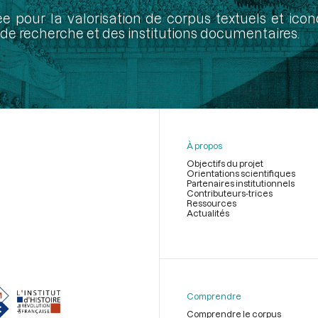
ée pour la valorisation de corpus textuels et ic
de recherche et des institutions documentaires.
À propos
Objectifs du projet
Orientations scientifiques
Partenaires institutionnels
Contributeurs-trices
Ressources
Actualités
Menu
du
pied
de
Comprendre
page
Comprendre le corpus