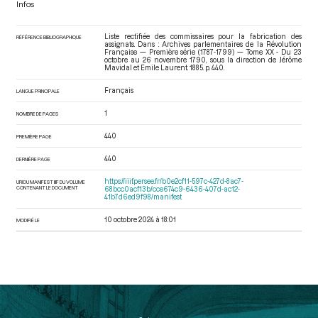
Infos
Liste rectifiée des commissaires pour la fabrication des
RÉFÉRENCE BIBLIOGRAPHIQUE
assignats. Dans : Archives parlementaires de la Révolution
Française — Première série (1787-1799) — Tome XX - Du 23
octobre au 26 novembre 1790
, sous la direction de Jérôme
Mavidal et Emile Laurent. 1885. p. 440.
Français
LANGUE PRINCIPALE
1
NOMBRE DE PAGES
440
PREMIÈRE PAGE
440
DERNIÈRE PAGE
https://iiif.persee.fr/b0e2cf11-597c-427d-8ac7-
URI DU MANIFEST IIIF DU VOLUME
CONTENANT LE DOCUMENT
68bcc0acf13b/cce674c9-6436-407d-ac12-
41b7d6ed9f98/manifest
10 octobre 2024 à 18:01
MODIFIÉ LE