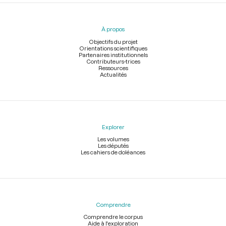
Menu
du
pied
À propos
de
page
Objectifs du projet
Orientations scientifiques
Partenaires institutionnels
Contributeurs-trices
Ressources
Actualités
Explorer
Les volumes
Les députés
Les cahiers de doléances
Comprendre
Comprendre le corpus
Aide à l'exploration