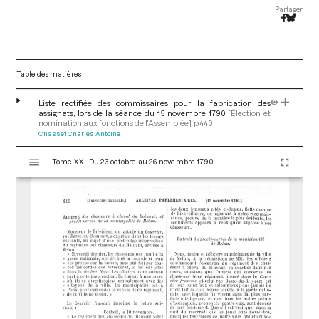
Partager
Table des matières
Liste rectifiée des commissaires pour la fabrication des
assignats, lors de la séance du 15 novembre 1790
[Élection et
nomination aux fonctions de l'Assemblée]
p.440
Chasset Charles Antoine
V
Tome XX - Du 23 octobre au 26 novembre 1790
i
s
u
a
l
i
s
e
u
r
M
i