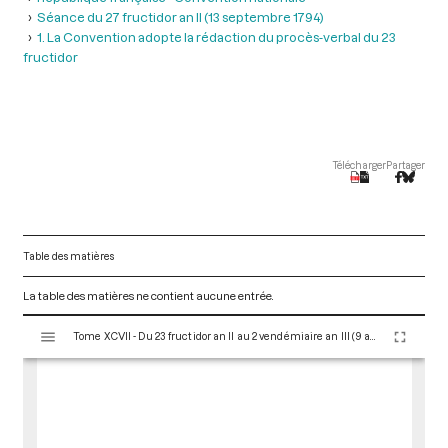
Séance du 27 fructidor an II (13 septembre 1794)
1. La Convention adopte la rédaction du procès-verbal du 23
fructidor
Télécharger
Partager
Table des matières
La table des matières ne contient aucune entrée.
V
Tome XCVII - Du 23 fructidor an II au 2 vendémiaire an III (9 au 23 septembre 1794)
i
s
u
a
l
i