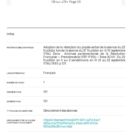
135 sur 476
• Page 131
Infos
Adoption de la rédaction du procès-verbal de la séance du 23
RÉFÉRENCE BIBLIOGRAPHIQUE
fructidor, lors de la séance du 27 fructidor an II (13 septembre
1794). Dans : Archives parlementaires de la Révolution
Française — Première série (1787-1799) — Tome XCVII - Du 23
fructidor an II au 2 vendémiaire an III (9 au 23 septembre
1794)
. 1993. p. 131.
Français
LANGUE PRINCIPALE
1
NOMBRE DE PAGES
131
PREMIÈRE PAGE
131
DERNIÈRE PAGE
Déroulement des séances
TYPOLOGIE DOCUMENTAIRE
https://iiif.persee.fr/b0e2cf11-597c-427d-8ac7-
URI DU MANIFEST IIIF DU VOLUME
CONTENANT LE DOCUMENT
68bcc0acf13b/f1d1ce3a-9b4b-48f5-900e-
f551dd5f44f8/manifest