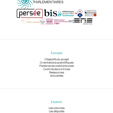
PARLEMENTAIRES
Menu
du
pied
À propos
de
page
Objectifs du projet
Orientations scientifiques
Partenaires institutionnels
Contributeurs-trices
Ressources
Actualités
Explorer
Les volumes
Les députés