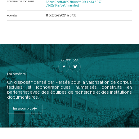
CONTENANT LE DOCUMENT
68bcc0acf13b/c7f10ebf-f109-4b33-8947-
59d2a84e7844/manifest
11 octobre 2024 à 07:15
MODIFIÉ LE
Suivez-nous
Les perséides
Un dispositif pensé par Persée pour la valorisation de corpus
textuels et iconographiques numérisés construits en
partenariat avec des équipes de recherche et des institutions
documentaires.
En savoir plus