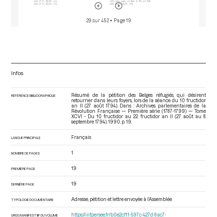
29 sur 452
• Page 19
Infos
Résumé de la pétition des Belges réfugiés, qui désirent
RÉFÉRENCE BIBLIOGRAPHIQUE
retourner dans leurs foyers, lors de la séance du 10 fructidor
an II (27 août 1794). Dans : Archives parlementaires de la
Révolution Française — Première série (1787-1799) — Tome
XCVI - Du 10 fructidor au 22 fructidor an II (27 août au 8
septembre 1794)
. 1990. p. 19.
Français
LANGUE PRINCIPALE
1
NOMBRE DE PAGES
19
PREMIÈRE PAGE
19
DERNIÈRE PAGE
Adresse, pétition et lettre envoyée à l’Assemblée
TYPOLOGIE DOCUMENTAIRE
https://iiif.persee.fr/b0e2cf11-597c-427d-8ac7-
URI DU MANIFEST IIIF DU VOLUME