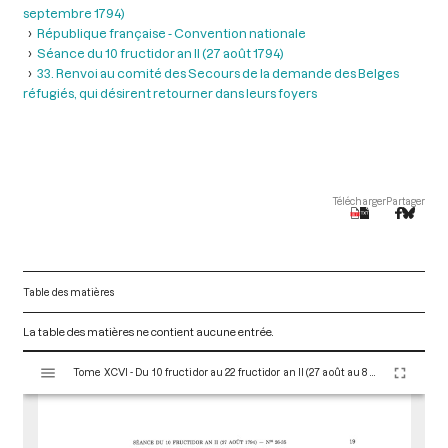
septembre 1794)
République française - Convention nationale
Séance du 10 fructidor an II (27 août 1794)
33. Renvoi au comité des Secours de la demande des Belges
réfugiés, qui désirent retourner dans leurs foyers
Télécharger
Partager
Table des matières
La table des matières ne contient aucune entrée.
V
Tome XCVI - Du 10 fructidor au 22 fructidor an II (27 août au 8 septembre 1794)
i
s
u
a